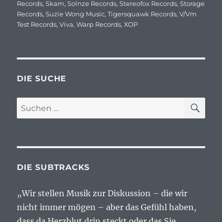
Records
,
Skam
,
Solnze Records
,
Stereofox Records
,
Storage
Records
,
Suzie Wong Music
,
Tigersquawk Records
,
V/Vm
Test Records
,
Viva
,
Warp Records
,
ХОР
DIE SUCHE
SU
Suchen
nach:
DIE SUBTRACKS
„Wir stellen Musik zur Diskussion – die wir
nicht immer mögen – aber das Gefühl haben,
dass da Herzblut drin steckt oder das Sie