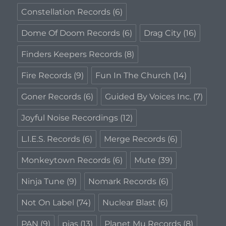
Constellation Records
(6)
Dome Of Doom Records
(6)
Drag City
(16)
Finders Keepers Records
(8)
Fire Records
(9)
Fun In The Church
(14)
Goner Records
(6)
Guided By Voices Inc.
(7)
Joyful Noise Recordings
(12)
L.I.E.S. Records
(6)
Merge Records
(6)
Monkeytown Records
(6)
Mute
(39)
Ninja Tune
(9)
Nomark Records
(6)
Not On Label
(74)
Nuclear Blast
(6)
PAN
(9)
pias
(13)
Planet Mu Records
(8)