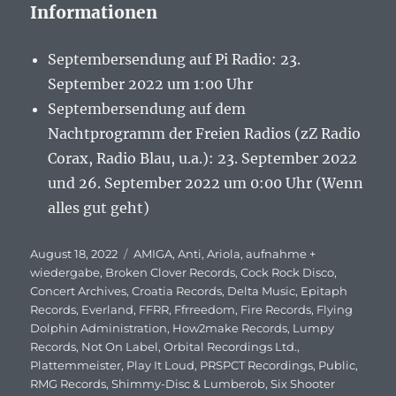
Informationen
Septembersendung auf Pi Radio: 23.
September 2022 um 1:00 Uhr
Septembersendung auf dem
Nachtprogramm der Freien Radios (zZ Radio
Corax, Radio Blau, u.a.): 23. September 2022
und 26. September 2022 um 0:00 Uhr (Wenn
alles gut geht)
Veröffentlicht
August 18, 2022
Schlagwörter
AMIGA
,
Anti
,
Ariola
,
aufnahme +
am
wiedergabe
,
Broken Clover Records
,
Cock Rock Disco
,
Concert Archives
,
Croatia Records
,
Delta Music
,
Epitaph
Records
,
Everland
,
FFRR
,
Ffrreedom
,
Fire Records
,
Flying
Dolphin Administration
,
How2make Records
,
Lumpy
Records
,
Not On Label
,
Orbital Recordings Ltd.
,
Plattemmeister
,
Play It Loud
,
PRSPCT Recordings
,
Public
,
RMG Records
,
Shimmy-Disc & Lumberob
,
Six Shooter