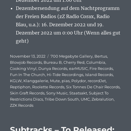
Dezember 2022 um 1:00 Uhr
Dezembersendung auf dem Nachtprogramm
der Freien Radios (zZ Radio Corax, Radio
Blau, u.a.): 16. Dezember 2022 und 19.
Dezember 2022 um 0:00 Uhr (Wenn alles gut
geht)
Veröffentlicht
November 13, 2022
Schlagwörter
700 Megabyte Gallery
,
Bertus
,
am
Blowjob Records
,
Bureau B
,
Cherry Red
,
Columbia
,
Cooking Vinyl
,
Dunya Records
,
earMUSIC
,
Fire Records
,
Fun In The Church
,
Hi-Tide Recordings
,
Island Records
,
KGLW
,
Klanggalerie
,
Mute
,
pias
,
Polydor
,
recordJet
,
Reptiphon
,
Roolette Records
,
Six Tonnes De Chair Records
,
Skin Graft Records
,
Sony Music
,
Staatsakt
,
Subject To
Restrictions Discs
,
Tribe Down South
,
UMC
,
Zebralution
,
ZZK Records
Subtracks – To Released: