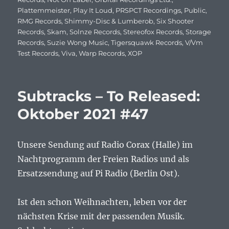
Plattemmeister
,
Play It Loud
,
PRSPCT Recordings
,
Public
,
RMG Records
,
Shimmy-Disc & Lumberob
,
Six Shooter
Records
,
Skam
,
Solnze Records
,
Stereofox Records
,
Storage
Records
,
Suzie Wong Music
,
Tigersquawk Records
,
V/Vm
Test Records
,
Viva
,
Warp Records
,
ХОР
Subtracks – To Released:
Oktober 2021 #47
Unsere Sendung auf Radio Corax (Halle) im
Nachtprogramm der Freien Radios und als
Ersatzsendung auf Pi Radio (Berlin Ost).
Ist den schon Weihnachten, leben vor der
nächsten Krise mit der passenden Musik.