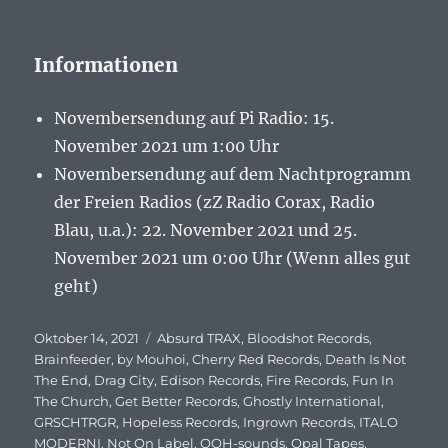
Informationen
Novembersendung auf Pi Radio: 15.
November 2021 um 1:00 Uhr
Novembersendung auf dem Nachtprogramm
der Freien Radios (zZ Radio Corax, Radio
Blau, u.a.): 22. November 2021 und 25.
November 2021 um 0:00 Uhr (Wenn alles gut
geht)
Veröffentlicht
Oktober 14, 2021
Schlagwörter
Absurd TRAX
,
Bloodshot Records
,
am
Brainfeeder
,
by Mouhoi
,
Cherry Red Records
,
Death Is Not
The End
,
Drag City
,
Edison Records
,
Fire Records
,
Fun In
The Church
,
Get Better Records
,
Ghostly International
,
GRSCHTRGR
,
Hopeless Records
,
Ingrown Records
,
ITALO
MODERNI
,
Not On Label
,
OOH-sounds
,
Opal Tapes
,