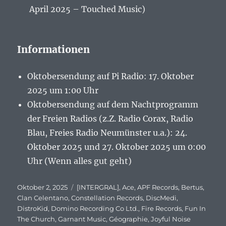
April 2025 – Touched Music)
Informationen
Oktobersendung auf Pi Radio: 17. Oktober
2025 um 1:00 Uhr
Oktobersendung auf dem Nachtprogramm
der Freien Radios (z.Z. Radio Corax, Radio
Blau, Freies Radio Neumünster u.a.): 24.
Oktober 2025 und 27. Oktober 2025 um 0:00
Uhr (Wenn alles gut geht)
Veröffentlicht
Oktober 2, 2025
Schlagwörter
[INTERGRAL]
,
Ace
,
APF Records
,
Bertus
,
am
Clan Celentano
,
Constellation Records
,
DiscMedi
,
DistroKid
,
Domino Recording Co Ltd.
,
Fire Records
,
Fun In
The Church
,
Garnant Music
,
Géographie
,
Joyful Noise