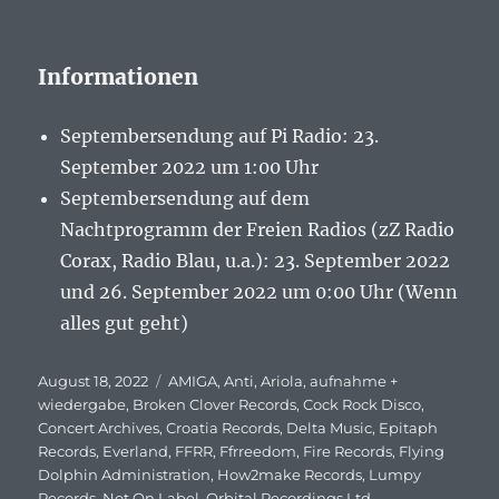
Informationen
Septembersendung auf Pi Radio: 23.
September 2022 um 1:00 Uhr
Septembersendung auf dem
Nachtprogramm der Freien Radios (zZ Radio
Corax, Radio Blau, u.a.): 23. September 2022
und 26. September 2022 um 0:00 Uhr (Wenn
alles gut geht)
Veröffentlicht
August 18, 2022
Schlagwörter
AMIGA
,
Anti
,
Ariola
,
aufnahme +
am
wiedergabe
,
Broken Clover Records
,
Cock Rock Disco
,
Concert Archives
,
Croatia Records
,
Delta Music
,
Epitaph
Records
,
Everland
,
FFRR
,
Ffrreedom
,
Fire Records
,
Flying
Dolphin Administration
,
How2make Records
,
Lumpy
Records
,
Not On Label
,
Orbital Recordings Ltd.
,