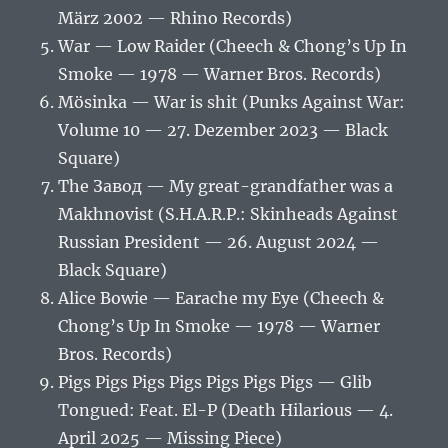
März 2002 — Rhino Records)
War — Low Raider (Cheech & Chong’s Up In
Smoke — 1978 — Warner Bros. Records)
Mösinka — War is shit (Punks Against War:
Volume 10 — 27. Dezember 2023 — Black
Square)
The Завод — My great-grandfather was a
Makhnovist (S.H.A.R.P.: Skinheads Against
Russian President — 26. August 2024 —
Black Square)
Alice Bowie — Earache my Eye (Cheech &
Chong’s Up In Smoke — 1978 — Warner
Bros. Records)
Pigs Pigs Pigs Pigs Pigs Pigs Pigs — Glib
Tongued: Feat. El-P (Death Hilarious — 4.
April 2025 — Missing Piece)