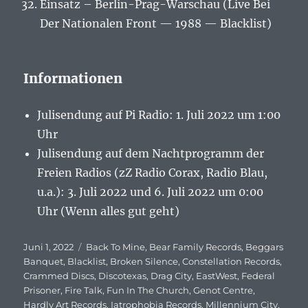
Einsatz – Berlin-Prag-Warschau (Live Bei
Der Nationalen Front — 1988 — Blacklist)
Informationen
Julisendung auf Pi Radio: 1. Juli 2022 um 1:00
Uhr
Julisendung auf dem Nachtprogramm der
Freien Radios (zZ Radio Corax, Radio Blau,
u.a.): 3. Juli 2022 und 6. Juli 2022 um 0:00
Uhr (Wenn alles gut geht)
Veröffentlicht
Juni 1, 2022
Schlagwörter
Back To Mine
,
Bear Family Records
,
Beggars
am
Banquet
,
Blacklist
,
Broken Silence
,
Constellation Records
,
Crammed Discs
,
Discotexas
,
Drag City
,
EastWest
,
Federal
Prisoner
,
Fire Talk
,
Fun In The Church
,
Genot Centre
,
Hardly Art Records
,
Iatrophobia Records
,
Millennium City
,