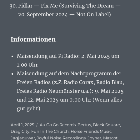
Fidlar — Fix Me (Surviving The Dream —
20. September 2024 — Not On Label)
Informationen
Maisendung auf Pi Radio: 2. Mai 2025 um
1:00 Uhr
Maisendung auf dem Nachtprogramm der
Freien Radios (z.Z. Radio Corax, Radio Blau,
Freies Radio Neumünster u.a.): 9. Mai 2025
und 12. Mai 2025 um 0:00 Uhr (Wenn alles
gut geht)
Veröffentlicht
April 1, 2025
Schlagwörter
Au Go Go Records
,
Bertus
,
Black Square
,
am
Drag City
,
Fun In The Church
,
Horse Friends Music
,
Jagjaguwar
,
Joyful Noise Recordings
,
Joyner
,
Mascot