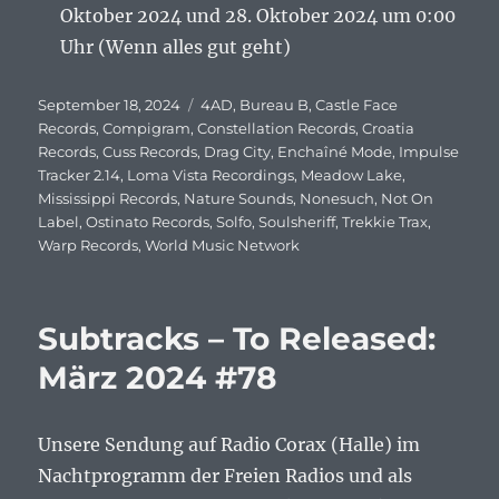
Oktober 2024 und 28. Oktober 2024 um 0:00
Uhr (Wenn alles gut geht)
Veröffentlicht
September 18, 2024
Schlagwörter
4AD
,
Bureau B
,
Castle Face
am
Records
,
Compigram
,
Constellation Records
,
Croatia
Records
,
Cuss Records
,
Drag City
,
Enchaîné Mode
,
Impulse
Tracker 2.14
,
Loma Vista Recordings
,
Meadow Lake
,
Mississippi Records
,
Nature Sounds
,
Nonesuch
,
Not On
Label
,
Ostinato Records
,
Solfo
,
Soulsheriff
,
Trekkie Trax
,
Warp Records
,
World Music Network
Subtracks – To Released:
März 2024 #78
Unsere Sendung auf Radio Corax (Halle) im
Nachtprogramm der Freien Radios und als