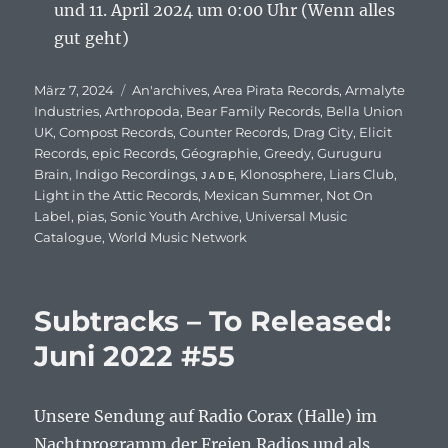
und 11. April 2024 um 0:00 Uhr (Wenn alles
gut geht)
Veröffentlicht
März 7, 2024
Schlagwörter
An'archives
,
Area Pirata Records
,
Armalyte
am
Industries
,
Arthropoda
,
Bear Family Records
,
Bella Union
UK
,
Compost Records
,
Counter Records
,
Drag City
,
Elicit
Records
,
epic Records
,
Géographie
,
Greedy
,
Guruguru
Brain
,
Indigo Recordings
,
ᴊ ᴀ ᴅ ᴇ
,
Klonosphere
,
Liars Club
,
Light in the Attic Records
,
Mexican Summer
,
Not On
Label
,
pias
,
Sonic Youth Archive
,
Universal Music
Catalogue
,
World Music Network
Subtracks – To Released:
Juni 2022 #55
Unsere Sendung auf Radio Corax (Halle) im
Nachtprogramm der Freien Radios und als