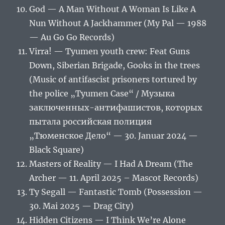
God — A Man Without A Woman Is Like A
Nun Without A Jackhammer (My Pal — 1988
— Au Go Go Records)
Virra! — Tyumen youth crew: Feat Guns
Down, Siberian Brigade, Gooks in the trees
(Music of antifascist prisoners tortured by
the police „Tyumen Case“ / Музыка
заключенных-антифашистов, которых
пытала российская полиция
„Тюменское Дело“ — 30. Januar 2024 —
Black Square)
Masters of Reality — I Had A Dream (The
Archer — 11. April 2025 – Mascot Records)
Ty Segall — Fantastic Tomb (Possession —
30. Mai 2025 — Drag City)
Hidden Citizens — I Think We’re Alone