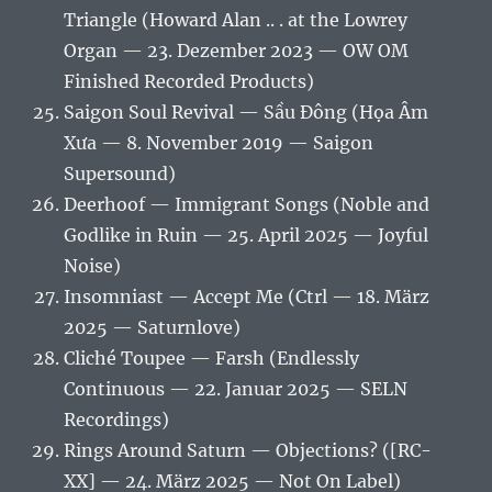
Triangle (Howard Alan .. . at the Lowrey
Organ — 23. Dezember 2023 — OW OM
Finished Recorded Products)
Saigon Soul Revival — Sầu Đông (Họa Âm
Xưa — 8. November 2019 — Saigon
Supersound)
Deerhoof — Immigrant Songs (Noble and
Godlike in Ruin — 25. April 2025 — Joyful
Noise)
Insomniast — Accept Me (Ctrl — 18. März
2025 — Saturnlove)
Cliché Toupee — Farsh (Endlessly
Continuous — 22. Januar 2025 — SELN
Recordings)
Rings Around Saturn — Objections? ([RC-
XX] — 24. März 2025 — Not On Label)