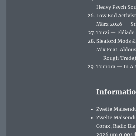
Heavy Psych So
Low End Activist
März 2026 — Sne
Turzi — Pléiade
Sleaford Mods &
Mix Feat. Aldous
— Rough Trade
Tomora — In A M
Informati
Zweite Maisendu
Zweite Maisendu
Corax, Radio Bla
2026 um 0:00 Uh