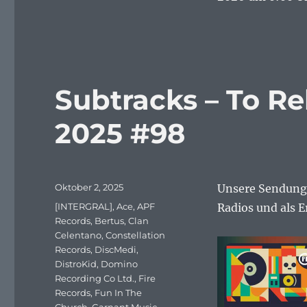
Subtracks – To R
2025 #98
Veröffentlicht
Oktober 2, 2025
Unsere Sendung 
am
Schlagwörter
[INTERGRAL]
,
Ace
,
APF
Radios und als E
Records
,
Bertus
,
Clan
Celentano
,
Constellation
Records
,
DiscMedi
,
DistroKid
,
Domino
Recording Co Ltd.
,
Fire
Records
,
Fun In The