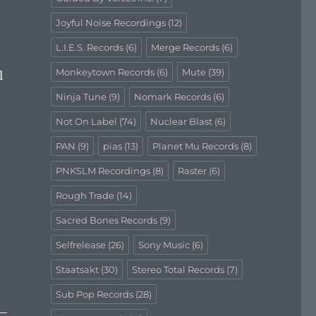
Joyful Noise Recordings
(12)
L.I.E.S. Records
(6)
Merge Records
(6)
Monkeytown Records
(6)
Mute
(39)
l
Ninja Tune
(9)
Nomark Records
(6)
Not On Label
(74)
Nuclear Blast
(6)
PAN
(9)
pias
(13)
Planet Mu Records
(8)
PNKSLM Recordings
(8)
Raster
(6)
Rough Trade
(14)
Sacred Bones Records
(9)
Selfrelease
(26)
Sony Music
(6)
Staatsakt
(30)
Stereo Total Records
(7)
Sub Pop Records
(28)
 —