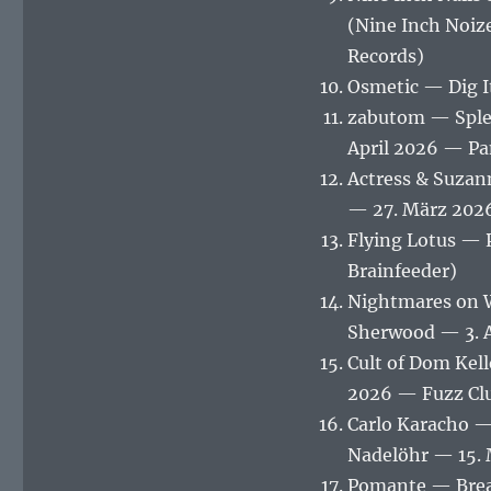
(Nine Inch Noize
Records)
Osmetic — Dig I
zabutom — Splen
April 2026 — P
Actress & Suzan
— 27. März 202
Flying Lotus — 
Brainfeeder)
Nightmares on W
Sherwood — 3. 
Cult of Dom Kel
2026 — Fuzz Cl
Carlo Karacho —
Nadelöhr — 15. 
Pomante — Brea