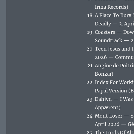
Irma Records)
A Place To Bury
Deadly — 3. Apr
Coasters — Down
Soundtrack — 20
Teen Jesus and 
2026 — Commun
Angine de Poitri
Bonzaï)
Index For Worki
Papal Version (
Dahjyn — I Was
Appærent)
Mont Loser — Yo
April 2026 — Gé
The Lords Of Al