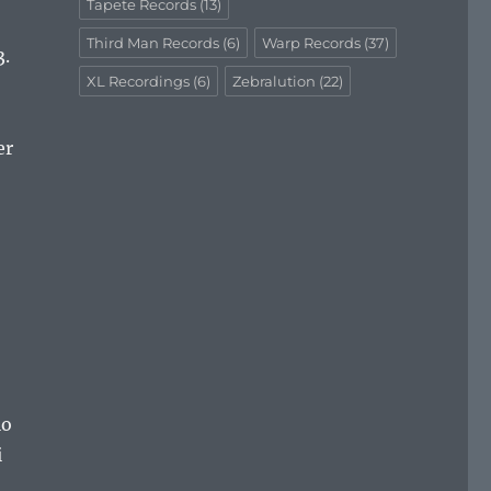
Tapete Records
(13)
Third Man Records
(6)
Warp Records
(37)
3.
XL Recordings
(6)
Zebralution
(22)
er
io
i