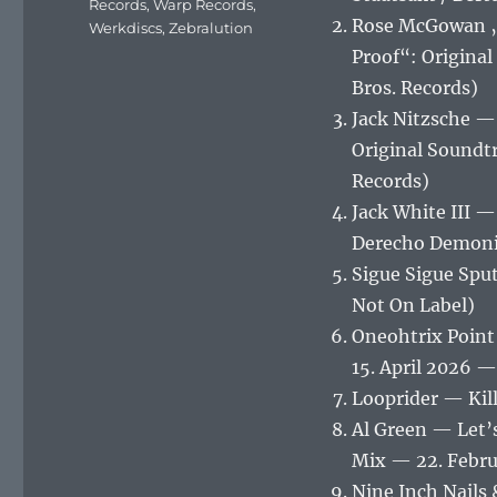
Records
,
Warp Records
,
Rose McGowan „
Werkdiscs
,
Zebralution
Proof“: Origina
Bros. Records)
Jack Nitzsche —
Original Soundt
Records)
Jack White III 
Derecho Demoni
Sigue Sigue Spu
Not On Label)
Oneohtrix Point
15. April 2026 
Looprider — Kil
Al Green — Let’
Mix — 22. Febru
Nine Inch Nails