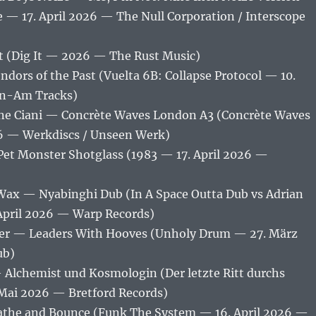
 — 17. April 2026 — The Null Corporation / Interscope
t (Dig It — 2026 — The Rust Music)
dors of the Past (Vuelta 6B: Collapse Protocol — 10.
an-Am Tracks)
ne Ciani — Concrète Waves London A3 (Concrète Waves
6 — Werkdiscs / Unseen Werk)
Pet Monster Shotglass (1983 — 17. April 2026 —
ax — Nyabinghi Dub (In A Space Outta Dub vs Adrian
April 2026 — Warp Records)
ler — Leaders With Hooves (Unholy Drum — 27. März
ub)
 Alchemist und Kosmologin (Der letzte Ritt durchs
Mai 2026 — Bretford Records)
the and Bounce (Funk The System — 16. April 2026 —