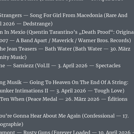
 Strangers — Song For Girl From Macedonia (Rare And
il 2026 — Dedstrange)
 In Mexio (Quentin Tarantino’s „Death Proof“: Origina
07 — A Band Apart / Maverick / Warner Bros. Records)
the Jean Teasers — Bath Water (Bath Water — 30. März
ity Music)
ne — Sarniezz (Vol.II — 3. April 2026 — Spectacles
ng Musik — Going To Heaven On The End Of A String:
Bunker Intimations II — 3. April 2026 — Tough Love)
 Ten When (Peace Medal — 26. März 2026 — Éditions
u’re Gonna Hear About Me Again (Confessional — 17.
ographie)
tamont — Rusty Guns (Forever Loaded — 10. April 2026