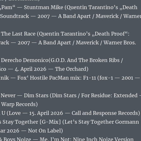
Pam“ — Stuntman Mike (Quentin Tarantino’s „Death
l Soundtrack — 2007 — A Band Apart / Maverick / Warne
 The Last Race (Quentin Tarantino’s „Death Proof“:
rack — 2007 — A Band Apart / Maverick / Warner Bros.
— Derecho Demonico(G.O.D. And The Broken Ribs /
co — 4. April 2026 — The Orchard)
tnik — Fox‘ Hostile PacMan mix: F1-11 (fox-1 — 2001 —
 Never — Dim Stars (Dim Stars / For Residue: Extended
— Warp Records)
l U (Love — 15. April 2026 — Call and Response Records)
s Stay Together {G-Mix} (Let’s Stay Together Gormann
ar 2026 — Not On Label)
 & Boys Noize — Me, I’m Not: Nine Inch Noize Version