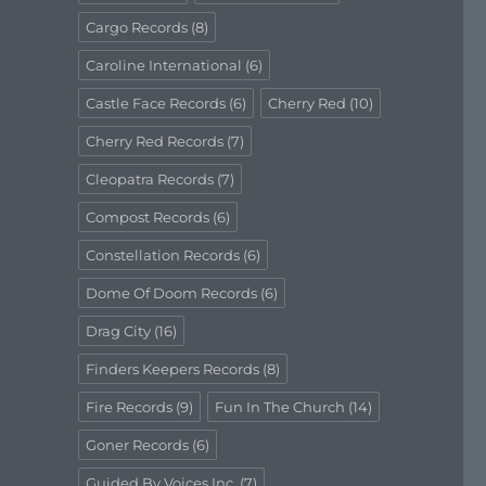
Cargo Records
(8)
Caroline International
(6)
Castle Face Records
(6)
Cherry Red
(10)
Cherry Red Records
(7)
Cleopatra Records
(7)
Compost Records
(6)
Constellation Records
(6)
Dome Of Doom Records
(6)
Drag City
(16)
Finders Keepers Records
(8)
Fire Records
(9)
Fun In The Church
(14)
Goner Records
(6)
Guided By Voices Inc.
(7)