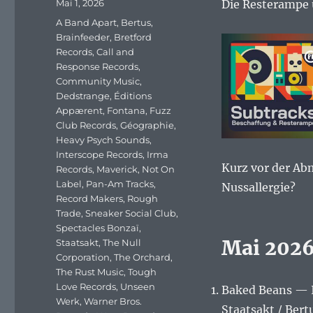
Veröffentlicht
Mai 1, 2026
Die Resterampe 
am
Schlagwörter
A Band Apart
,
Bertus
,
Brainfeeder
,
Bretford
Records
,
Call and
Response Records
,
Community Music
,
Dedstrange
,
Éditions
Appærent
,
Fontana
,
Fuzz
Club Records
,
Géographie
,
Heavy Psych Sounds
,
Interscope Records
,
Irma
Kurz vor der Ab
Records
,
Maverick
,
Not On
Label
,
Pan-Am Tracks
,
Nussallergie?
Record Makers
,
Rough
Trade
,
Sneaker Social Club
,
Spectacles Bonzaï
,
Mai 2026
Staatsakt
,
The Null
Corporation
,
The Orchard
,
The Rust Music
,
Tough
Love Records
,
Unseen
Baked Beans — 
Werk
,
Warner Bros.
Staatsakt / Bert