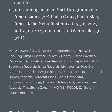
1:00 Uhr
Junisendung auf dem Nachtprogramm der
Freien Radios (z.Z. Radio Corax, Radio Blau,
Freies Radio Neumünster u.a.): 4. Juli 2025
und 7. Juli 2025 um 0:00 Uhr (Wenn alles gut
geht)
Veröffentlicht
Mai 27, 2025
Schlagwörter
33 33
,
Beat Dies Records
,
CHINABOT
,
am
Cooking Vinyl Limited
,
Couvre x Chefs
,
Discos Pacífico
,
Drowned By Locals
,
Goner Records
,
Ilian Tape
,
Industrial
Strength Records
,
Irma Records
,
Lightronics
,
Not On
Label
,
Radio Schleswig-Holstein
,
Relapse Records
,
Sacred
Bones Records
,
Shleekit Doss
,
Sonic Cathedral
,
Sophomore Lounge
,
Thousands Records
,
traverse
,
Tresor
Records
,
Tripalium Corp
,
X-IMG
,
YEAR0001
,
Zel Zele
2 Kommentare
zu
Subtracks
–
To