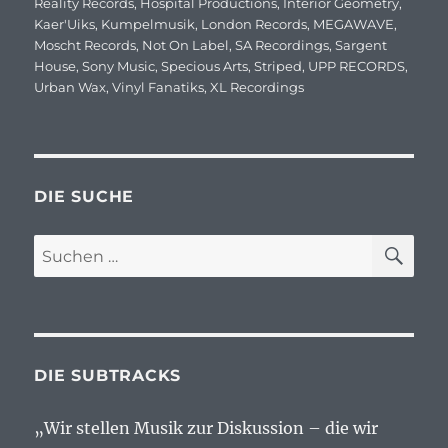
Reality Records
,
Hospital Productions
,
Interior Geometry
,
Kaer'Uiks
,
Kumpelmusik
,
London Records
,
MEGAWAVE
,
Moscht Records
,
Not On Label
,
SA Recordings
,
Sargent
House
,
Sony Music
,
Specious Arts
,
Striped
,
UPP RECORDS
,
Urban Wax
,
Vinyl Fanatiks
,
XL Recordings
DIE SUCHE
SU
Suchen
nach:
DIE SUBTRACKS
„Wir stellen Musik zur Diskussion – die wir