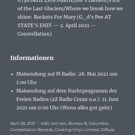
6730.0kHz 4109.09kHz/Job’s Lament/First
of the Last Glaciers/Where we break how we
shine: Rockets For Mary (G_d’s Pee AT
STATE’S END! — 2. April 2021 —
Constellation)
Informationen
Maisendung auf Pi Radio: 28. Mai 2021 um
1:00 Uhr
Maisendung auf dem Nachtprogramm der
Freien Radios (zZ Radio Corax u.a.): 11. Juni
2021 um 0:00 Uhr (Wenn alles gut geht)
Veröffentlicht
April 28, 2021
Schlagwörter
4AD
,
ant-zen
,
Bureau B
,
Columbia
,
am
Constellation Records
,
Cooking Vinyl Limited
,
Diffuse