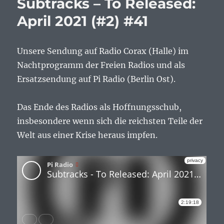
Subtracks – To Released:
Released:
Mai
April 2021 (#2) #41
2025
(#2)
#94
Unsere Sendung auf Radio Corax (Halle) im
Nachtprogramm der Freien Radios und als
Ersatzsendung auf Pi Radio (Berlin Ost).
Das Ende des Radios als Hoffnungsschub,
insbesondere wenn sich die reichsten Teile der
Welt aus einer Krise heraus impfen.