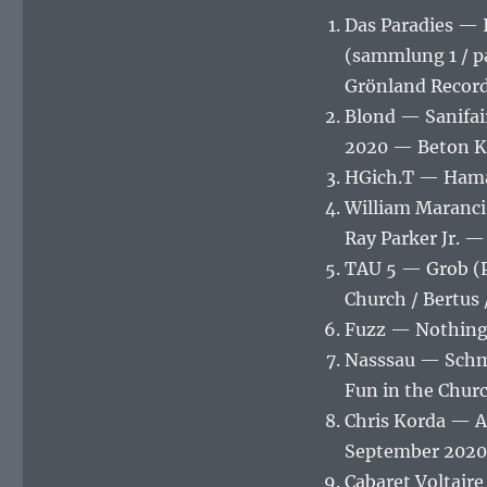
Das Paradies — 
(sammlung 1 / p
Grönland Recor
Blond — Sanifair
2020 — Beton K
HGich.T — Hama 
William Maranci 
Ray Parker Jr. 
TAU 5 — Grob (P
Church / Bertus 
Fuzz — Nothing 
Nasssau ‎— Sch
Fun in the Churc
Chris Korda — Ap
September 2020
Cabaret Voltair