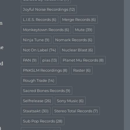
Joyful Noise Recordings
(12)
L.I.E.S. Records
(6)
Merge Records
(6)
n
Monkeytown Records
(6)
Mute
(39)
Ninja Tune
(9)
Nomark Records
(6)
he
Not On Label
(74)
Nuclear Blast
(6)
PAN
(9)
pias
(13)
Planet Mu Records
(8)
rd
PNKSLM Recordings
(8)
Raster
(6)
Rough Trade
(14)
Sacred Bones Records
(9)
Selfrelease
(26)
Sony Music
(6)
Staatsakt
(30)
Stereo Total Records
(7)
Sub Pop Records
(28)
)