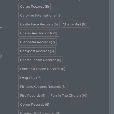
Cargo Records
(8)
Caroline International
(6)
Castle Face Records
(6)
Cherry Red
(10)
 —
Cherry Red Records
(7)
Cleopatra Records
(7)
Compost Records
(6)
)
Constellation Records
(6)
.
Dome Of Doom Records
(6)
Drag City
(16)
Finders Keepers Records
(8)
Fire Records
(9)
Fun In The Church
(14)
Goner Records
(6)
Guided By Voices Inc.
(7)