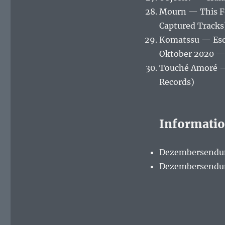
Mourn — This Fe
Captured Tracks
Komatssu — Esou
Oktober 2020 — 
Touché Amoré —
Records)
Informati
Dezembersendung
Dezembersendun