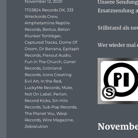
Veröffentlicht
November 12, 2020
Unsere Sendung a
am
Schlagwörter
1703824 Records DK
,
333
Ersatzsendung au
Wreckords Crew
,
Amphetamine Reptile
Stillstand als n
Records
,
Bertus
,
Beton
Klunker Tonträger
,
Captured Tracks
,
Dome Of
Wer wieder mal e
Doom
,
Dr Banana
,
Epitaph
Records
,
Flexout Audio
,
Fun In The Church
,
Goner
Records
,
Grönland
Records
,
Icons Creating
Evil Art
,
In the Red
,
LuckyMe Records
,
Mute
,
Not On Label
,
Perlon
,
Record Kicks
,
Sin Hilo
Records
,
Sub Pop Records
,
The Planet You
,
Warp
Records
,
Wire Magazine
,
Novembe
Zebralution