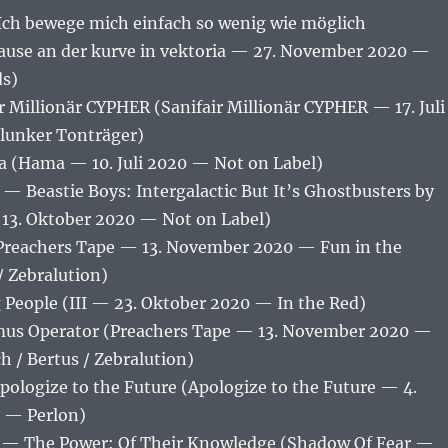
Ich bewege mich einfach so wenig wie möglich
ause an der kurve in vektoria — 27. November 2020 —
ds)
 Millionär CYPHER (Sanifair Millionär CYPHER — 17. Juli
lunker Tonträger)
(Hama — 10. Juli 2020 — Not on Label)
— Beastie Boys: Intergalactic But It’s Ghostbusters by
— 13. Oktober 2020 — Not on Label)
reachers Tape — 13. November 2020 — Fun in the
/ Zebralution)
People (III — 23. Oktober 2020 — In the Red)
mus Operator (Preachers Tape — 13. November 2020 —
h / Bertus / Zebralution)
ologize to the Future (Apologize to the Future — 4.
 — Perlon)
e — The Power: Of Their Knowledge (Shadow Of Fear —