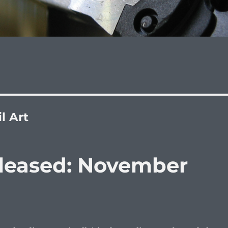
l Art
eleased: November