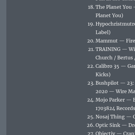
The Planet You 
Planet You)
Hypochristmutr
Label)
Mammut — Fire (
TRAINING — Win
Church / Bertus 
Calibro 35 — Ga
Kicks)
Bushpilot — 23:
2020 — Wire Ma
Mojo Parker — 
1703824 Record
Nosaj Thing — 
Optic Sink — Dr
Objectiv ‎— Cra