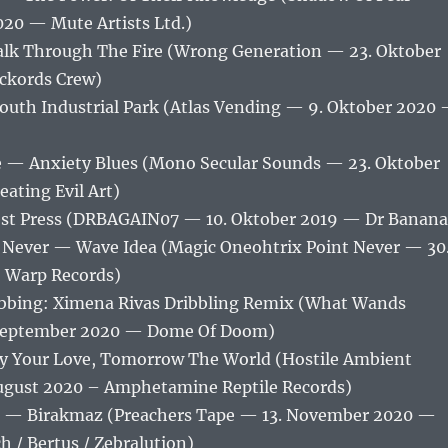
20 — Mute Artists Ltd.)
lk Through The Fire (Wrong Generation — 23. Oktober
ckords Crew)
uth Industrial Park (Atlas Vending — 9. Oktober 2020
 — Anxiety Blues (Mono Secular Sounds — 23. Oktober
ating Evil Art)
est Press (DRBAGAIN07 — 10. Oktober 2019 — Dr Banana
 Never — Wave Idea (Magic Oneohtrix Point Never — 30
 Warp Records)
bbing: Ximena Rivas Dribbling Remix (What Wands
September 2020 — Dome Of Doom)
y Your Love, Tomorrow The World (Hostile Ambient
ugust 2020 – Amphetamine Reptile Records)
i — Birakmaz (Preachers Tape — 13. November 2020 —
h / Bertus / Zebralution)