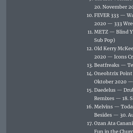
20. November 20
FEVER 333 — Wa
2020 — 333 Wre
METZ — Blind Yo
Sub Pop)
Old Kerry McKee
2020 — Icons Cre
Beatfreaks — T
Oneohtrix Point
Oktober 2020 —
Daedelus — Dru
Remixes — 18. 
Melvins — Toda
Besides — 30. A
Ozan Ata Canan
Fun in the Churc