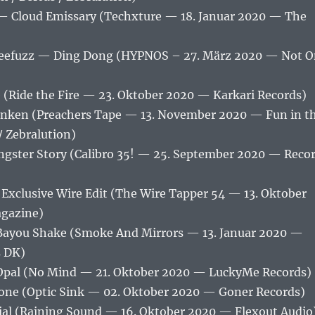
— Cloud Emissary (Techxture — 18. Januar 2020 — The
eefuzz — Ding Dong (HYPNOS – 27. März 2020 — Not O
Ride the Fire — 23. Oktober 2020 — Karkari Records)
ken (Preachers Tape — 13. November 2020 — Fun in t
/ Zebralution)
ngster Story (Calibro 35! — 25. September 2020 — Reco
 Exclusive Wire Edit (The Wire Tapper 54 — 13. Oktober
gazine)
Bayou Shake (Smoke And Mirrors — 13. Januar 2020 —
s DK)
Opal (No Mind — 21. Oktober 2020 — LuckyMe Records)
one (Optic Sink — 02. Oktober 2020 — Goner Records)
nial (Raining Sound — 16. Oktober 2020 — Flexout Audio