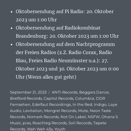
Oktobersendung auf Pi Radio: 20. Oktober
2023 um 1:00 Uhr
Oktobersendung auf Radiokombinat
Brandenburg: 20. Oktober 2023 um 1:00 Uhr
Oktobersendung auf dem Nachtprogramm
der Freien Radios (z.Z. Radio Corax, Radio
Blau, Freies Radio Neumünster u.a.): 27.
Oktober 2023 und 30. Oktober 2023 um 0:00
Uhr (Wenn alles gut geht)
Veröffentlicht
September 21, 2023
Schlagwörter
ANTI-Records
,
Beggars Dance
,
am
Bretford Records
,
Capitol Records
,
Columbia
,
DDR
Fernsehen
,
Edelfaul Recordings
,
In the Red
,
Indigo
,
Laye
Audio
,
Levitation
,
Mongrel Records
,
Mute
,
Neon Taste
Records
,
Nomark Records
,
Not On Label
,
NSFW
,
Ohana S
Music
,
pias
,
Roachleg Records
,
Soil Records
,
Tapete
Records
,
Wah Wah 45s
,
Youth