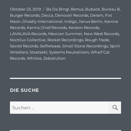
Veröffentlicht
Oktober 23, 2019
Schlagwörter
Ba Da Bing!
,
Bertus
,
Buback
,
Bureau B
,
am
Burger Records
,
Decca
,
Denovali Records
,
Deram
,
Fixt
Neon
,
Ghostly International
,
Indigo
,
Janus Berlin
,
Kanine
Records
,
Karma Chief Records
,
Kerston Records
,
LAVALAVA Records
,
Mexican Summer
,
New West Records
,
Noctilux Collective
,
Rocket Recordings
,
Rough Trade
,
Secret Records
,
Selfrelease
,
Small Stone Recordings
,
Spirit
Wrestlers
,
Staatsakt
,
Systems Neutralizers
,
Wharf Cat
Records
,
Whities
,
Zebralution
DIE SUCHE
SU
Suchen
nach: