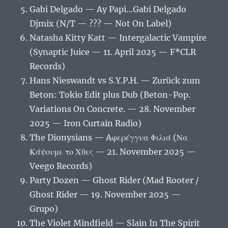
Gabi Delgado — Ay Papi…Gabi Delgado
Djmix (N/T — ??? — Not On Label)
Natasha Kitty Katt — Intergalactic Vampire
(Synaptic Juice — 11. April 2025 — F*CLR
Records)
Hans Nieswandt vs S.Y.P.H. — Zurück zum
Beton: Tokio Edit plus Dub (Beton-Pop.
Variations On Concrete. — 28. November
2025 — Iron Curtain Radio)
The Dionysians — Aφερέγγυα Φιλιά (Να
Κάψουμε το Χθες — 21. November 2025 —
Veego Records)
Party Dozen — Ghost Rider (Mad Rooter /
Ghost Rider — 19. November 2025 —
Grupo)
The Violet Mindfield — Slain In The Spirit