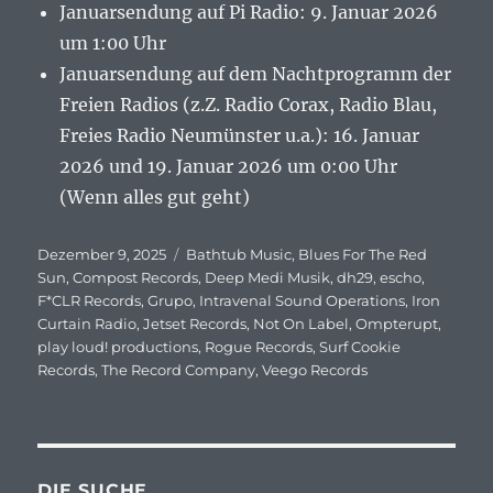
Januarsendung auf Pi Radio: 9. Januar 2026
um 1:00 Uhr
Januarsendung auf dem Nachtprogramm der
Freien Radios (z.Z. Radio Corax, Radio Blau,
Freies Radio Neumünster u.a.): 16. Januar
2026 und 19. Januar 2026 um 0:00 Uhr
(Wenn alles gut geht)
Veröffentlicht
Dezember 9, 2025
Schlagwörter
Bathtub Music
,
Blues For The Red
am
Sun
,
Compost Records
,
Deep Medi Musik
,
dh29
,
escho
,
F*CLR Records
,
Grupo
,
Intravenal Sound Operations
,
Iron
Curtain Radio
,
Jetset Records
,
Not On Label
,
Ompterupt
,
play loud! productions
,
Rogue Records
,
Surf Cookie
Records
,
The Record Company
,
Veego Records
DIE SUCHE