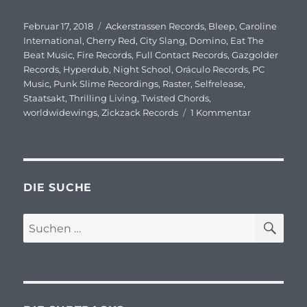
Veröffentlicht
Februar 17, 2018
Schlagwörter
Ackerstrassen Records
,
Bleep
,
Caroline
am
International
,
Cherry Red
,
City Slang
,
Domino
,
Eat The
Beat Music
,
Fire Records
,
Full Contact Records
,
Gazgolder
Records
,
Hyperdub
,
Night School
,
Oráculo Records
,
PC
Music
,
Punk Slime Recordings
,
Raster
,
Selfrelease
,
Staatsakt
,
Thrilling Living
,
Twisted Chords
,
worldwidewings
,
Zickzack Records
1 Kommentar
zu
Subtracks
–
To
Released:
Februar
DIE SUCHE
2028
#1
SU
Suchen
nach: