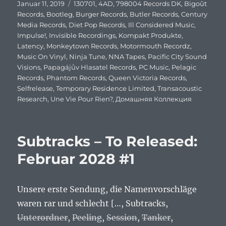
Veröffentlicht
Januar 11, 2019
Schlagwörter
130701
,
4AD
,
798004 Records DK
,
Bigoût
am
Records
,
Bootleg
,
Burger Records
,
Butler Records
,
Century
Media Records
,
Diet Pop Records
,
Ill Considered Music
,
Impulse!
,
Invisible Recordings
,
Kompakt Produkte
,
Latency
,
Monkeytown Records
,
Motormouth Recordz
,
Music On Vinyl
,
Ninja Tune
,
NNA Tapes
,
Pacific City Sound
Visions
,
Papagájův Hlasatel Records
,
PC Music
,
Pelagic
Records
,
Phantom Records
,
Queen Victoria Records
,
Selfrelease
,
Temporary Residence Limited
,
Transacoustic
Research
,
Une Vie Pour Rien?
,
Домашняя Коллекция
Subtracks – To Released:
Februar 2028 #1
Unsere erste Sendung, die Namenvorschläge
waren rar und schlecht […, Subtracks,
Unterordner
,
Peeling
,
Session
,
Tanker
,