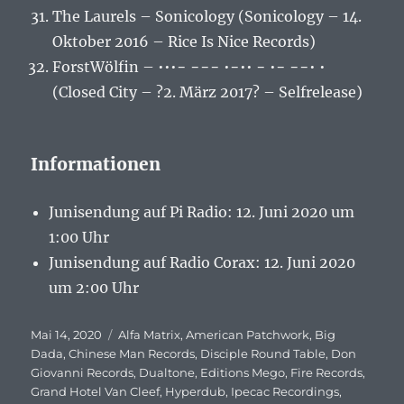
The Laurels – Sonicology (Sonicology – 14.
Oktober 2016 – Rice Is Nice Records)
ForstWölfin – •••− −−− •−•• − •− −−• •
(Closed City – ?2. März 2017? – Selfrelease)
Informationen
Junisendung auf Pi Radio: 12. Juni 2020 um
1:00 Uhr
Junisendung auf Radio Corax: 12. Juni 2020
um 2:00 Uhr
Veröffentlicht
Mai 14, 2020
Schlagwörter
Alfa Matrix
,
American Patchwork
,
Big
am
Dada
,
Chinese Man Records
,
Disciple Round Table
,
Don
Giovanni Records
,
Dualtone
,
Editions Mego
,
Fire Records
,
Grand Hotel Van Cleef
,
Hyperdub
,
Ipecac Recordings
,