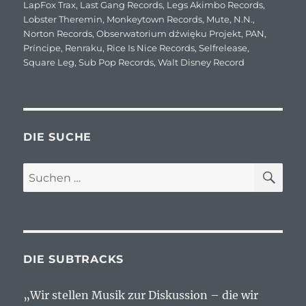
LapFox Trax
,
Last Gang Records
,
Legs Akimbo Records
,
Lobster Theremin
,
Monkeytown Records
,
Mute
,
N.N.
,
Norton Records
,
Obserwatorium dźwięku Projekt
,
PAN
,
Príncipe
,
Renraku
,
Rice Is Nice Records
,
Selfrelease
,
Square Leg
,
Sub Pop Records
,
Walt Disney Record
DIE SUCHE
SU
Suchen
nach:
DIE SUBTRACKS
„Wir stellen Musik zur Diskussion – die wir