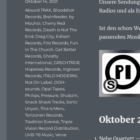
Veröffentlicht
Oktober 14, 2021
Unsere Sendung 
am
Schlagwörter
Absurd TRAX
,
Bloodshot
Radios und als E
Records
,
Brainfeeder
,
by
Mouhoi
,
Cherry Red
Ist den schon We
Records
,
Death Is Not The
End
,
Drag City
,
Edison
passenden Musik.
Records
,
Fire Records
,
Fun
In The Church
,
Get Better
Records
,
Ghostly
International
,
GRSCHTRGR
,
Hopeless Records
,
Ingrown
Records
,
ITALO MODERNI
,
Not On Label
,
OOH-
sounds
,
Opal Tapes
,
Philips
,
Pressure
,
Shubzin
,
Snack Shack Tracks
,
Sonic
Unyon
,
This Is Meru
,
Tonzonen Records
,
Oktober 
Tradition Everest
,
Triple
Vision Record Distribution
,
UVB-76 Music
,
Verve
Nebe Quartett 