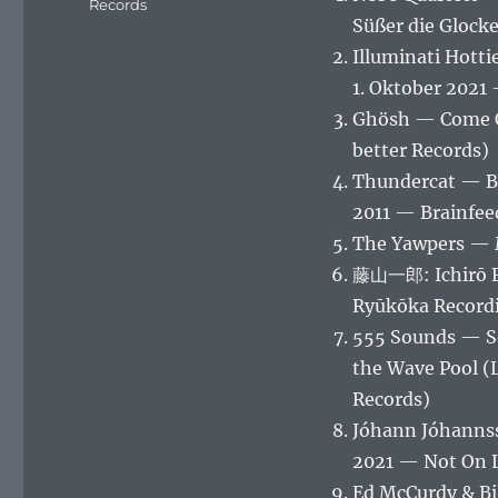
Records
Süßer die Glock
Illuminati Hott
1. Oktober 2021
Ghösh — Come Or
better Records)
Thundercat — Bo
2011 — Brainfee
The Yawpers — 
藤山一郎: Ichirō F
Ryūkōka Recordi
555 Sounds — Som
the Wave Pool (
Records)
Jóhann Jóhanns
2021 — Not On 
Ed McCurdy & Bi