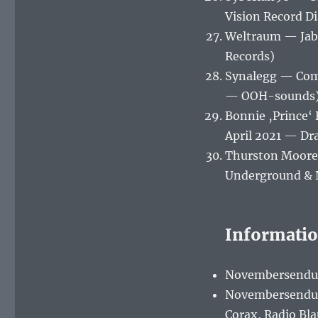
Vision Record Di
Weltraum — Jabb
Records)
Synalegg — Comp
— OOH-sounds
Bonnie ‚Prince‘
April 2021 — Dra
Thurston Moore –
Underground & 
Informati
Novembersendung
Novembersendun
Corax, Radio Bl