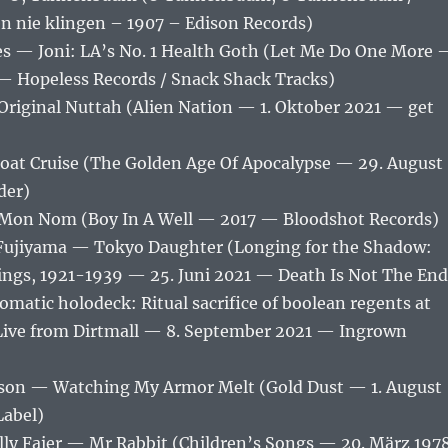
en nie klingen – 1907 – Edison Records)
ies — Joni: LA’s No. 1 Health Goth (Let Me Do One More 
 — Hopeless Records / Snack Shack Tracks)
iginal Nuttah (Alien Nation — 1. Oktober 2021 — get
at Cruise (The Golden Age Of Apocalypse — 29. August
der)
Mon Nom (Boy In A Well — 2017 — Bloodshot Records)
ujiyama — Tokyo Daughter (Longing for the Shadow:
ngs, 1921-1939 — 25. Juni 2021 — Death Is Not The End
atic holodeck: Ritual sacrifice of boolean regents at
Live from Dirtmall — 8. September 2021 — Ingrown
son — Watching My Armor Melt (Gold Dust — 1. August
Label)
lly Faier — Mr Rabbit (Children’s Songs — 20. März 197