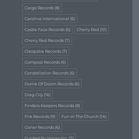
Cargo Records
(8)
Caroline International
(6)
Castle Face Records
(6)
Cherry Red
(10)
Cherry Red Records
(7)
Cleopatra Records
(7)
Compost Records
(6)
Constellation Records
(6)
Dome Of Doom Records
(6)
Drag City
(16)
Finders Keepers Records
(8)
Fire Records
(9)
Fun In The Church
(14)
Goner Records
(6)
Guided By Voices Inc.
(7)