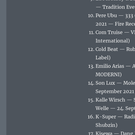
— Tradition Eve
Pere Ubu — 333 
2021 — Fire Rec
Com Truise — VH
International)
Cold Beat — Ru
Label)
Emilio Arias — 
MODERNI)
Son Lux — Molec
September 2021 
Kalle Wirsch — 
Welle — 24. Se
K-Super — Radi
Shubzin)
Kisewa — Dang P