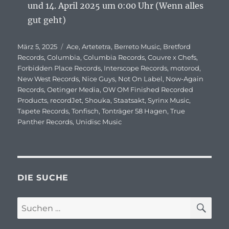
und 14. April 2025 um 0:00 Uhr (Wenn alles
gut geht)
Veröffentlicht
März 5, 2025
Schlagwörter
Ace
,
Artetetra
,
Berreto Music
,
Bretford
am
Records
,
Columbia
,
Columbia Records
,
Couvre x Chefs
,
Forbidden Place Records
,
Interscope Records
,
motorod
,
New West Records
,
Nice Guys
,
Not On Label
,
Now-Again
Records
,
Oetinger Media
,
OW OM Finished Recorded
Products
,
recordJet
,
Shouka
,
Staatsakt
,
Syrinx Music
,
Tapete Records
,
Tonfisch
,
Tonträger 58 Hagen
,
True
Panther Records
,
Unidisc Music
DIE SUCHE
SU
Suchen
nach: