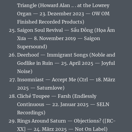
Triangle (Howard Alan .. . at the Lowrey
Organ — 23. Dezember 2023 — OW OM
Finished Recorded Products)
Saigon Soul Revival — Sầu Đông (Họa Âm
Xưa — 8. November 2019 — Saigon
Supersound)
Deerhoof — Immigrant Songs (Noble and
Godlike in Ruin — 25. April 2025 — Joyful
Noise)
Insomniast — Accept Me (Ctrl — 18. März
2025 — Saturnlove)
Cliché Toupee — Farsh (Endlessly
Continuous — 22. Januar 2025 — SELN
Recordings)
Rings Around Saturn — Objections? ([RC-
XX] — 24. März 2025 — Not On Label)