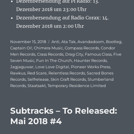
Dezembersendung auf Pi Radio: 13.
Dezember 2018 um 23:00 Uhr
Dezembersendung auf Radio Corax: 14.
Dezember 2018 um 2:00 Uhr
Veröffentlicht
November 15, 2018
Schlagwörter
Anti
,
Ata Tak
,
Avandadoom
,
Bootleg
,
am
Captain Oi!
,
Chimera Music
,
Compass Records
,
Condor
Men Records
,
Crass Records
,
Drag City
,
Famous Class
,
Five
Seven Music
,
Fun In The Church
,
Haunter Records
,
Jagjaguwar
,
Love Love Digital
,
Pioneer Works Press
,
Rawkus
,
Red Scare
,
Relentless Records
,
Sacred Bones
Records
,
Selfrelease
,
Skin Graft Records
,
Slumberland
Records
,
Staatsakt
,
Temporary Residence Limited
Subtracks – To Released:
Mai 2018 #4