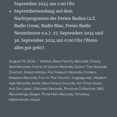
September 2024 um 1:00 Uhr
Septembersendung auf dem
Nachtprogramm der Freien Radios (z.Z.
Radio Corax, Radio Blau, Freies Radio
Neumünster u.a.): 27. September 2024 und
30. September 2024 um 0:00 Uhr (Wenn
alles gut geht)
Veröffentlicht
August 19, 2024
Schlagwörter
AMIGA
,
Bear Family Records
,
Cherry
am
Red Records
,
Dome Of Doom Records
,
Doom Trip Records
,
Dvation
,
ElektroMotor
,
Fat Possum Records
,
Finders
Keepers Records
,
Fun In The Church
,
Jagjaguwar
,
Modem
Age Records
,
Mute
,
New Heavy Sounds
,
No Time Music
,
Not On Label
,
Ostinato Records
,
Phuture Collective
,
R&S
Recordings
,
Regal
,
Third Man Records
,
Timeless
Melancholic Music