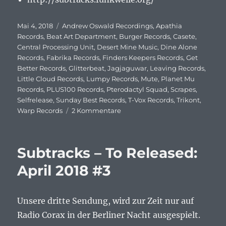
Veröffentlicht
Mai 4, 2018
Schlagwörter
Andrew Oswald Recordings
,
Apathia
am
Records
,
Beat Art Department
,
Burger Records
,
Casete
,
Central Processing Unit
,
Desert Mine Music
,
Dine Alone
Records
,
Fabrika Records
,
Finders Keepers Records
,
Get
Better Records
,
Glitterbeat
,
Jagjaguwar
,
Leaving Records
,
Little Cloud Records
,
Lumpy Records
,
Mute
,
Planet Mu
Records
,
PLUS100 Records
,
Pterodactyl Squad
,
Scrapes
,
Selfrelease
,
Sunday Best Records
,
T-Vox Records
,
Trikont
,
Warp Records
2 Kommentare
zu
Subtracks
–
To
Subtracks – To Released:
Released:
Mai
April 2018 #3
2018
#4
Unsere dritte Sendung, wird zur Zeit nur auf
Radio Corax in der Berliner Nacht ausgespielt.