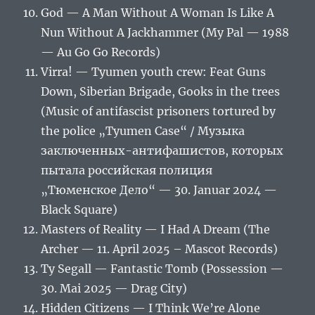
God — A Man Without A Woman Is Like A
Nun Without A Jackhammer (My Pal — 1988
— Au Go Go Records)
Virra! — Tyumen youth crew: Feat Guns
Down, Siberian Brigade, Gooks in the trees
(Music of antifascist prisoners tortured by
the police „Tyumen Case“ / Музыка
заключенных-антифашистов, которых
пытала российская полиция
„Тюменское Дело“ — 30. Januar 2024 —
Black Square)
Masters of Reality — I Had A Dream (The
Archer — 11. April 2025 – Mascot Records)
Ty Segall — Fantastic Tomb (Possession —
30. Mai 2025 — Drag City)
Hidden Citizens — I Think We’re Alone