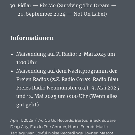
Fidlar — Fix Me (Surviving The Dream —
20. September 2024 — Not On Label)
Informationen
Maisendung auf Pi Radio: 2. Mai 2025 um
1:00 Uhr
Maisendung auf dem Nachtprogramm der
Freien Radios (z.Z. Radio Corax, Radio Blau,
Freies Radio Neumünster u.a.): 9. Mai 2025
und 12. Mai 2025 um 0:00 Uhr (Wenn alles
gut geht)
Veröffentlicht
April 1, 2025
Schlagwörter
Au Go Go Records
,
Bertus
,
Black Square
,
am
Drag City
,
Fun In The Church
,
Horse Friends Music
,
Jagjaguwar
,
Joyful Noise Recordings
,
Joyner
,
Mascot