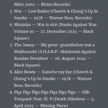
März 2002 — Rhino Records)
War — Low Raider (Cheech & Chong’s Up In
Smoke — 1978 — Warner Bros. Records)
Mösinka — War is shit (Punks Against War:
Volume 10 — 27. Dezember 2023 — Black
Square)
The Завод — My great-grandfather was a
Makhnovist (S.H.A.R.P.: Skinheads Against
Russian President — 26. August 2024 —
Black Square)
Alice Bowie — Earache my Eye (Cheech &
Chong’s Up In Smoke — 1978 — Warner
Bros. Records)
Pigs Pigs Pigs Pigs Pigs Pigs Pigs — Glib
Tongued: Feat. El-P (Death Hilarious — 4.
April 2025 — Missing Piece)