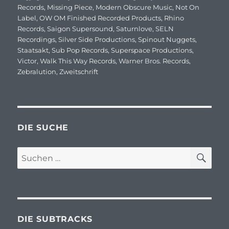
Records
,
Missing Piece
,
Modern Obscure Music
,
Not On
Label
,
OW OM Finished Recorded Products
,
Rhino
Records
,
Saigon Supersound
,
Saturnlove
,
SELN
Recordings
,
Silver Side Productions
,
Spinout Nuggets
,
Staatsakt
,
Sub Pop Records
,
Superspace Productions
,
Victor
,
Walk This Way Records
,
Warner Bros. Records
,
Zebralution
,
Zweitschrift
DIE SUCHE
SU
Suchen
nach:
DIE SUBTRACKS