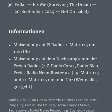
Fidlar — Fix Me (Surviving The Dream —
20. September 2024 — Not On Label)
Informationen
Maisendung auf Pi Radio: 2. Mai 2025 um
1:00 Uhr
Maisendung auf dem Nachtprogramm der
Freien Radios (z.Z. Radio Corax, Radio Blau,
Freies Radio Neumünster u.a.): 9. Mai 2025
und 12. Mai 2025 um 0:00 Uhr (Wenn alles
gut geht)
Veröffentlicht
April 1, 2025
Schlagwörter
Au Go Go Records
,
Bertus
,
Black Square
,
am
Drag City
,
Fun In The Church
,
Horse Friends Music
,
Jagjaguwar
,
Joyful Noise Recordings
,
Joyner
,
Mascot