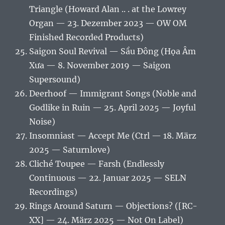
Triangle (Howard Alan .. . at the Lowrey
Organ — 23. Dezember 2023 — OW OM
Finished Recorded Products)
Saigon Soul Revival — Sầu Đông (Họa Âm
Xưa — 8. November 2019 — Saigon
Supersound)
Deerhoof — Immigrant Songs (Noble and
Godlike in Ruin — 25. April 2025 — Joyful
Noise)
Insomniast — Accept Me (Ctrl — 18. März
2025 — Saturnlove)
Cliché Toupee — Farsh (Endlessly
Continuous — 22. Januar 2025 — SELN
Recordings)
Rings Around Saturn — Objections? ([RC-
XX] — 24. März 2025 — Not On Label)