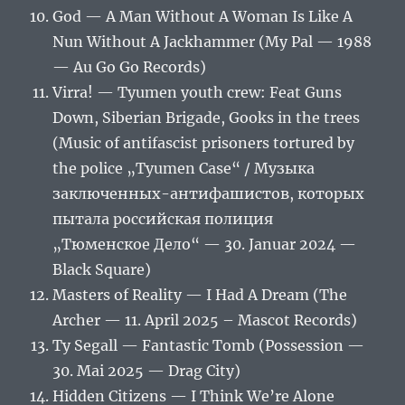
God — A Man Without A Woman Is Like A
Nun Without A Jackhammer (My Pal — 1988
— Au Go Go Records)
Virra! — Tyumen youth crew: Feat Guns
Down, Siberian Brigade, Gooks in the trees
(Music of antifascist prisoners tortured by
the police „Tyumen Case“ / Музыка
заключенных-антифашистов, которых
пытала российская полиция
„Тюменское Дело“ — 30. Januar 2024 —
Black Square)
Masters of Reality — I Had A Dream (The
Archer — 11. April 2025 – Mascot Records)
Ty Segall — Fantastic Tomb (Possession —
30. Mai 2025 — Drag City)
Hidden Citizens — I Think We’re Alone