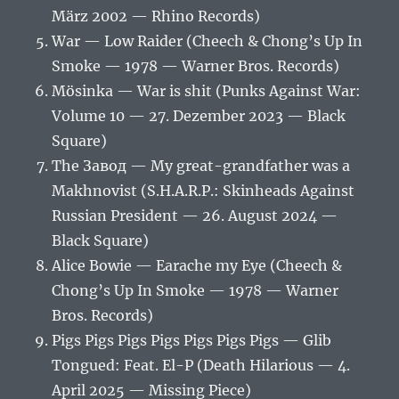
März 2002 — Rhino Records)
War — Low Raider (Cheech & Chong’s Up In
Smoke — 1978 — Warner Bros. Records)
Mösinka — War is shit (Punks Against War:
Volume 10 — 27. Dezember 2023 — Black
Square)
The Завод — My great-grandfather was a
Makhnovist (S.H.A.R.P.: Skinheads Against
Russian President — 26. August 2024 —
Black Square)
Alice Bowie — Earache my Eye (Cheech &
Chong’s Up In Smoke — 1978 — Warner
Bros. Records)
Pigs Pigs Pigs Pigs Pigs Pigs Pigs — Glib
Tongued: Feat. El-P (Death Hilarious — 4.
April 2025 — Missing Piece)