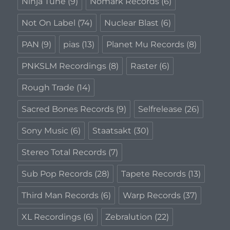
Ninja Tune
(9)
Nomark Records
(6)
Not On Label
(74)
Nuclear Blast
(6)
PAN
(9)
pias
(13)
Planet Mu Records
(8)
PNKSLM Recordings
(8)
Raster
(6)
Rough Trade
(14)
Sacred Bones Records
(9)
Selfrelease
(26)
Sony Music
(6)
Staatsakt
(30)
Stereo Total Records
(7)
Sub Pop Records
(28)
Tapete Records
(13)
Third Man Records
(6)
Warp Records
(37)
XL Recordings
(6)
Zebralution
(22)