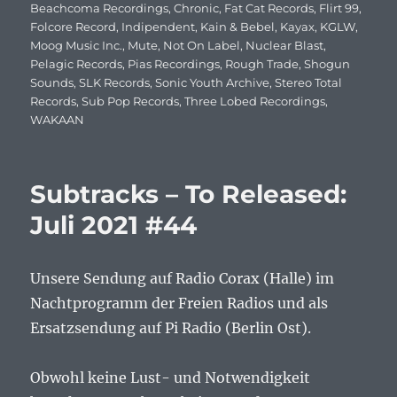
am
Beachcoma Recordings
,
Chronic
,
Fat Cat Records
,
Flirt 99
,
Folcore Record
,
Indipendent
,
Kain & Bebel
,
Kayax
,
KGLW
,
Moog Music Inc.
,
Mute
,
Not On Label
,
Nuclear Blast
,
Pelagic Records
,
Pias Recordings
,
Rough Trade
,
Shogun
Sounds
,
SLK Records
,
Sonic Youth Archive
,
Stereo Total
Records
,
Sub Pop Records
,
Three Lobed Recordings
,
WAKAAN
Subtracks – To Released:
Juli 2021 #44
Unsere Sendung auf Radio Corax (Halle) im
Nachtprogramm der Freien Radios und als
Ersatzsendung auf Pi Radio (Berlin Ost).
Obwohl keine Lust- und Notwendigkeit