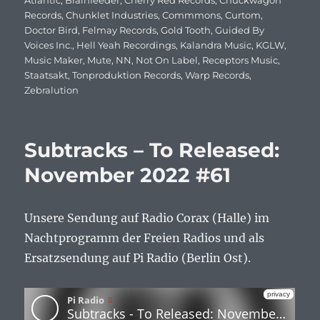
am
Atlantic
,
Brainfeeder
,
Cherry Red Records
,
Chuckwagon
Records
,
Chunklet Industries
,
Commmons
,
Curtom
,
Doctor Bird
,
Felmay Records
,
Gold Tooth
,
Guided By
Voices Inc.
,
Hell Yeah Recordings
,
Kalandra Music
,
KGLW
,
Music Maker
,
Mute
,
NN
,
Not On Label
,
Receptors Music
,
Staatsakt
,
Tonproduktion Records
,
Warp Records
,
Zebralution
Subtracks – To Released:
November 2022 #61
Unsere Sendung auf Radio Corax (Halle) im
Nachtprogramm der Freien Radios und als
Ersatzsendung auf Pi Radio (Berlin Ost).