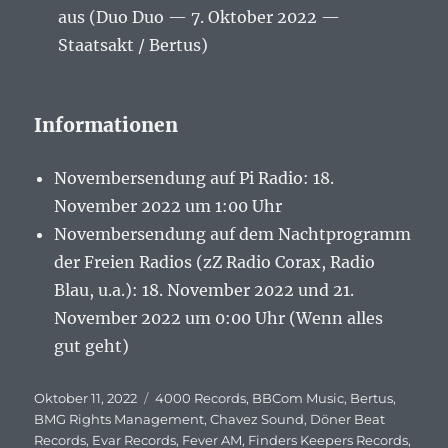
aus (Duo Duo — 7. Oktober 2022 —
Staatsakt / Bertus)
Informationen
Novembersendung auf Pi Radio: 18.
November 2022 um 1:00 Uhr
Novembersendung auf dem Nachtprogramm
der Freien Radios (zZ Radio Corax, Radio
Blau, u.a.): 18. November 2022 und 21.
November 2022 um 0:00 Uhr (Wenn alles
gut geht)
Veröffentlicht
Oktober 11, 2022
Schlagwörter
4000 Records
,
BBCom Music
,
Bertus
,
am
BMG Rights Management
,
Chavez Sound
,
Döner Beat
Records
,
Evar Records
,
Fever AM
,
Finders Keepers Records
,