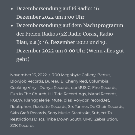
Dezembersendung auf Pi Radio: 16.
Dezember 2022 um 1:00 Uhr
Dezembersendung auf dem Nachtprogramm
der Freien Radios (zZ Radio Corax, Radio
Blau, u.a.): 16. Dezember 2022 und 19.
Dezember 2022 um 0:00 Uhr (Wenn alles gut
geht)
Veröffentlicht
November 13, 2022
Schlagwörter
700 Megabyte Gallery
,
Bertus
,
am
Blowjob Records
,
Bureau B
,
Cherry Red
,
Columbia
,
Cooking Vinyl
,
Dunya Records
,
earMUSIC
,
Fire Records
,
Fun In The Church
,
Hi-Tide Recordings
,
Island Records
,
KGLW
,
Klanggalerie
,
Mute
,
pias
,
Polydor
,
recordJet
,
Reptiphon
,
Roolette Records
,
Six Tonnes De Chair Records
,
Skin Graft Records
,
Sony Music
,
Staatsakt
,
Subject To
Restrictions Discs
,
Tribe Down South
,
UMC
,
Zebralution
,
ZZK Records