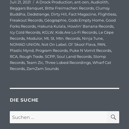
Veröffentlicht
Juli 21, 2021
Schlagwörter
A Drock Production
,
ant-zen
,
Audiolith
,
am
Beggars Banquet
,
Bitte Freimachen Records
,
Clumsy
Buddha
,
Dedstrange
,
Dirty Hit
,
Fact Magazine
,
Flightless
,
Freakout Records
,
Géographie
,
Gods Empty Home
,
Good
Forks Records
,
Hakuna Kulala
,
Howlin' Banana Records
,
Icy Cold Records
,
KGLW
,
Kids Are Lo-Fi Records
,
Le Cèpe
Records
,
Modulor
,
Mt. St. Mtn. Records
,
Ninja Tune
,
NOMAD UNION
,
Not On Label
,
Ol' Skool Flava
,
PAN
,
Plastic Mynd
,
Program Records
,
Puke N Vomit Records
,
RCA
,
Rough Trade
,
SCPP
,
Soul Land Records
,
Stomp
Records
,
Team Zic
,
Three Lobed Recordings
,
Wharf Cat
Records
,
ZamZam Sounds
DIE SUCHE
SU
Suchen
nach: