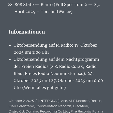
808 State — Bento (Full Spectrum 2 — 25.
April 2025 – Touched Music)
Informationen
Oktobersendung auf Pi Radio: 17. Oktober
2025 um 1:00 Uhr
Oktobersendung auf dem Nachtprogramm
der Freien Radios (z.Z. Radio Corax, Radio
Blau, Freies Radio Neumünster u.a.): 24.
Oktober 2025 und 27. Oktober 2025 um 0:00
Uhr (Wenn alles gut geht)
Veröffentlicht
Oktober 2, 2025
Schlagwörter
[INTERGRAL]
,
Ace
,
APF Records
,
Bertus
,
am
Clan Celentano
,
Constellation Records
,
DiscMedi
,
DistroKid
,
Domino Recording Co Ltd.
,
Fire Records
,
Fun In