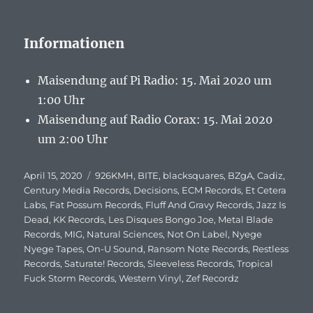
Informationen
Maisendung auf Pi Radio: 15. Mai 2020 um
1:00 Uhr
Maisendung auf Radio Corax: 15. Mai 2020
um 2:00 Uhr
Veröffentlicht
April 15, 2020
Schlagwörter
926KMH
,
BITE
,
blacksquares
,
BZgA
,
Cadiz
,
am
Century Media Records
,
Decisions
,
ECM Records
,
Et Cetera
Labs
,
Fat Possum Records
,
Fluff And Gravy Records
,
Jazz Is
Dead
,
KK Records
,
Les Disques Bongo Joe
,
Metal Blade
Records
,
MIG
,
Natural Sciences
,
Not On Label
,
Nyege
Nyege Tapes
,
On-U Sound
,
Ransom Note Records
,
Restless
Records
,
Saturate! Records
,
Sleeveless Records
,
Tropical
Fuck Storm Records
,
Western Vinyl
,
Zef Recordz