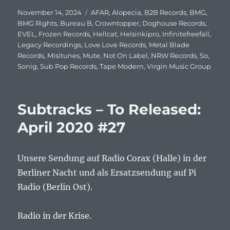
Veröffentlicht
November 14, 2024
Schlagwörter
AFAR
,
Alopecia
,
B2B Records
,
BMG
,
am
BMG Rights
,
Bureau B
,
Crowntopper
,
Doghouse Records
,
EVEL
,
Frozen Records
,
Hellcat
,
Helsinkipro
,
Infinitefreefall
,
Legacy Recordings
,
Love Love Records
,
Metal Blade
Records
,
Misitunes
,
Mute
,
Not On Label
,
NRW Records
,
So
,
Sonig
,
Sub Pop Records
,
Tape Modern
,
Virgin Music Group
Subtracks – To Released:
April 2020 #27
Unsere Sendung auf Radio Corax (Halle) in der
Berliner Nacht und als Ersatzsendung auf Pi
Radio (Berlin Ost).
Radio in der Krise.