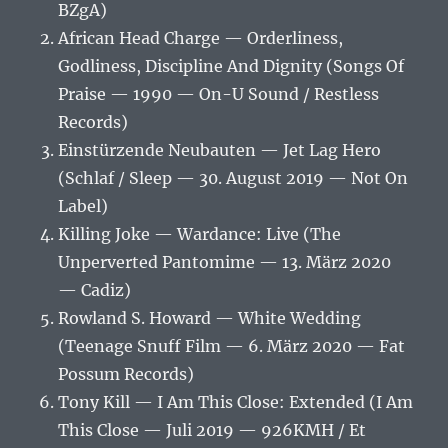
BZgA)
African Head Charge — Orderliness,
Godliness, Discipline And Dignity (Songs Of
Praise — 1990 — On-U Sound / Restless
Records)
Einstürzende Neubauten — Jet Lag Hero
(Schlaf / Sleep — 30. August 2019 — Not On
Label)
Killing Joke — Wardance: Live (The
Unperverted Pantomime — 13. März 2020
— Cadiz)
Rowland S. Howard — White Wedding
(Teenage Snuff Film — 6. März 2020 — Fat
Possum Records)
Tony Kill — I Am This Close: Extended (I Am
This Close — Juli 2019 — 926KMH / Et