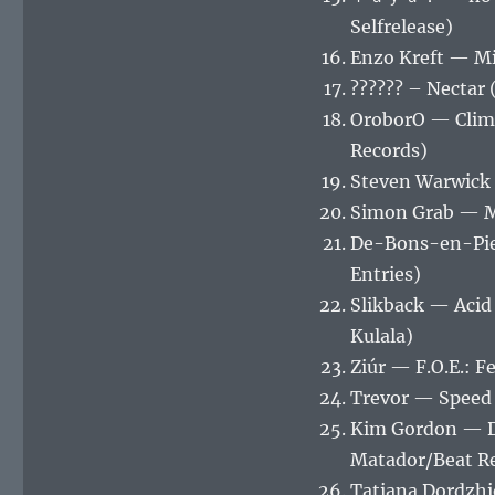
Selfrelease)
Enzo Kreft — Mi
?????? – Nectar
OroborO — Clim
Records)
Steven Warwick
Simon Grab — M
De-Bons-en-Pier
Entries)
Slikback ‎— Ac
Kulala)
Ziúr — F.O.E.:
Trevor — Speed
Kim Gordon — D
Matador/Beat R
Tatiana Dordzhi