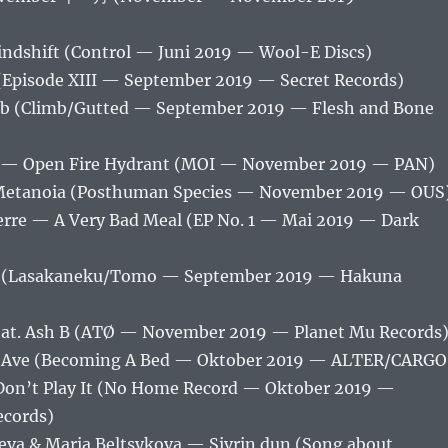
ndshift (Control — Juni 2019 — Wool-E Discs)
 (Episode XIII — September 2019 — Secret Records)
b (Climb/Gutted — September 2019 — Flesh and Bone
 — Open Fire Hydrant (MOI — November 2019 — PAN)
etanoia (Posthuman Species — November 2019 — OUS
re — A Very Bad Meal (EP No. 1 — Mai 2019 — Dark
id (Lasakaneku/Tomo — September 2019 — Hakuna
 Feat. Ash B (ATØ — November 2019 — Planet Mu Records
 Ave (Becoming A Bed — Oktober 2019 — ALTER/CARGO
on’t Play It (No Home Record — Oktober 2019 —
ecords)
eva & Maria Beltsykova — Sivrin dun (Song about