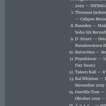
2019 — INFRAC
Thomass Jackso
— Calypso Reco
Rusuden — Make 
Soho Six Record
D-Struct — Det
Pseudoscience R
Buttechno — fe
Psymbionic — S
Fixt Neon)
Taleen Kali — #
Kai Whiston — I
November 2019
Guerilla Toss —
Oktober 2019 —
ｆｕｙｕ． — nove