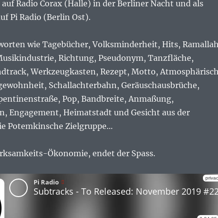
uf Radio Corax (Halle) in der Berliner Nacht und als
f Pi Radio (Berlin Ost).
worten wie Tagebücher, Volksminderheit, Hits, Ramallah
usikindustrie, Richtung, Pseudonym, Tanzfläche,
ndtrack, Werkzeugkasten, Rezept, Motto, Atmosphärisch
gewohnheit, Schallachterbahn, Geräuschausbrüche,
pentinenstraße, Pop, Bandbreite, Anmaßung,
an, Engagement, Heimatstadt und Gesicht aus der
die Potemkinsche Zielgruppe…
rksamkeits-Ökonomie, endet der Spass.