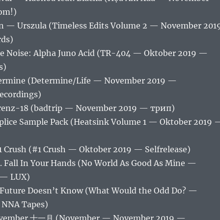
om!)
n — Urszula (Timeless Edits Volume 2 — November 201
rds)
Noise: Alpha Juno Acid (TR​-​404 — Oktober 2019 —
s)
ermine (Determine/Life — November 2019 —
ecordings)
renz-18 (badtrip — November 2019 — трип)
plice Sample Pack (Heatsink Volume 1 — Oktober 2019 
1 Crush (#1 Crush — Oktober 2019 — Selfrelease)
. Fall In Your Hands (No World As Good As Mine —
 — LUX)
 Future Doesn’t Know (What Would the Odd Do? —
 NNA Tapes)
mber 十一月 (November — November 2019 —