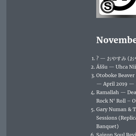
Novembe
? — おやすみ (おやす
Áššu — Uhca Nii
Otoboke Beaver 
— April 2019 —
Ramallah — Dead
Rock N‘ Roll – O
Gary Numan & T
Sessions (Repli
Banquet)
Saigon Soul Rev