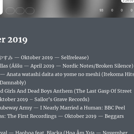
r 2019
み — Oktober 2019 — Selfrelease)
llas (Áššu — April 2019 — Nordic Notes/Broken Silence)
— Anata watashi daita ato yome no meshi (Itekoma Hit
 Damnably)
 Girls And Dead Boys Anthem (The Last Gasp Of Street
ktober 2019 – Sailor’s Grave Records)
ubeway Army — I Nearly Married a Human: BBC Peel
cas: The First Recordings — Oktober 2019 — Beggars
ival — Haohoa feat. Blacka (Họa Âm Xưa — November