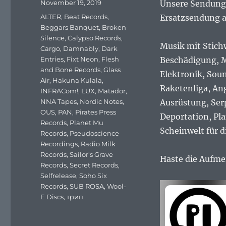
Veröffentlicht
November 19, 2019
Unsere Sendung a
am
Schlagwörter
ALTER
,
Beat Records
,
Ersatzsendung au
Beggars Banquet
,
Broken
Silence
,
Calypso Records
,
Musik mit Stich
Cargo
,
Damnably
,
Dark
Entries
,
Fixt Neon
,
Flesh
Beschädigung, M
and Bone Records
,
Glass
Elektronik, Sou
Air
,
Hakuna Kulala
,
Raketenliga, An
INFRACom!
,
LUX
,
Matador
,
NNA Tapes
,
Nordic Notes
,
Ausrüstung, Ser
OUS
,
PAN
,
Pirates Press
Deportation, Pl
Records
,
Planet Mu
Scheinwelt für 
Records
,
Pseudoscience
Recordings
,
Radio Milk
Records
,
Sailor's Grave
Haste die Aufme
Records
,
Secret Records
,
Selfrelease
,
Soho Six
Records
,
SUB ROSA
,
Wool-
E Discs
,
трип