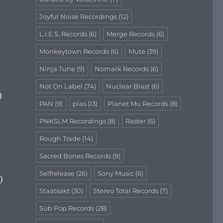
Joyful Noise Recordings
(12)
L.I.E.S. Records
(6)
Merge Records
(6)
Monkeytown Records
(6)
Mute
(39)
Ninja Tune
(9)
Nomark Records
(6)
Not On Label
(74)
Nuclear Blast
(6)
)
PAN
(9)
pias
(13)
Planet Mu Records
(8)
PNKSLM Recordings
(8)
Raster
(6)
Rough Trade
(14)
Sacred Bones Records
(9)
)
Selfrelease
(26)
Sony Music
(6)
)
Staatsakt
(30)
Stereo Total Records
(7)
Sub Pop Records
(28)