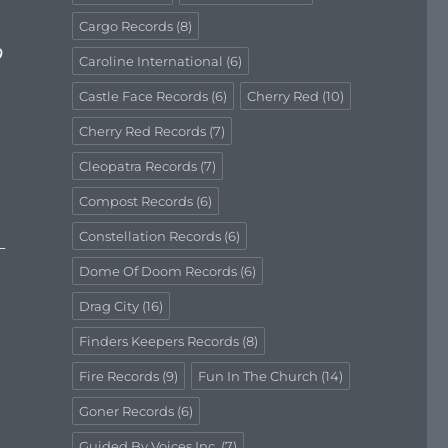
Cargo Records
(8)
9
Caroline International
(6)
Castle Face Records
(6)
Cherry Red
(10)
Cherry Red Records
(7)
Cleopatra Records
(7)
Compost Records
(6)
Constellation Records
(6)
—
Dome Of Doom Records
(6)
Drag City
(16)
Finders Keepers Records
(8)
Fire Records
(9)
Fun In The Church
(14)
Goner Records
(6)
Guided By Voices Inc.
(7)