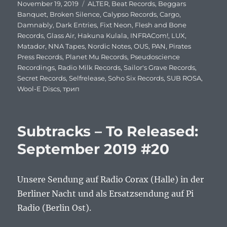
Veröffentlicht
November 19, 2019
Schlagwörter
ALTER
,
Beat Records
,
Beggars
am
Banquet
,
Broken Silence
,
Calypso Records
,
Cargo
,
Damnably
,
Dark Entries
,
Fixt Neon
,
Flesh and Bone
Records
,
Glass Air
,
Hakuna Kulala
,
INFRACom!
,
LUX
,
Matador
,
NNA Tapes
,
Nordic Notes
,
OUS
,
PAN
,
Pirates
Press Records
,
Planet Mu Records
,
Pseudoscience
Recordings
,
Radio Milk Records
,
Sailor's Grave Records
,
Secret Records
,
Selfrelease
,
Soho Six Records
,
SUB ROSA
,
Wool-E Discs
,
трип
Subtracks – To Released:
September 2019 #20
Unsere Sendung auf Radio Corax (Halle) in der
Berliner Nacht und als Ersatzsendung auf Pi
Radio (Berlin Ost).