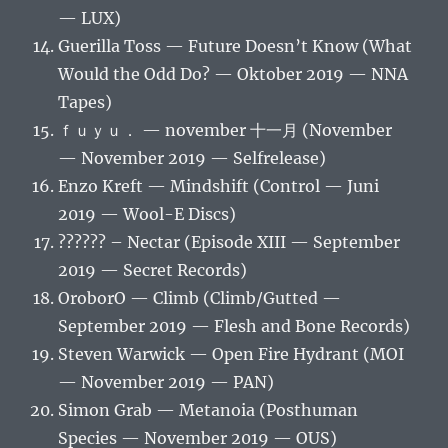
— LUX)
Guerilla Toss — Future Doesn’t Know (What
Would the Odd Do? — Oktober 2019 — NNA
Tapes)
ｆｕｙｕ． — november 十一月 (November
— November 2019 — Selfrelease)
Enzo Kreft — Mindshift (Control — Juni
2019 — Wool-E Discs)
?????? – Nectar (Episode XIII — September
2019 — Secret Records)
OroborO — Climb (Climb/Gutted —
September 2019 — Flesh and Bone Records)
Steven Warwick — Open Fire Hydrant (MOI
— November 2019 — PAN)
Simon Grab — Metanoia (Posthuman
Species — November 2019 — OUS)