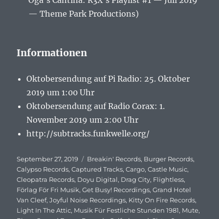
Oga’s Cantina: R3X’s Playlist #1 — Juli 2019
— Theme Park Productions)
Informationen
Oktobersendung auf Pi Radio: 25. Oktober
2019 um 1:00 Uhr
Oktobersendung auf Radio Corax: 1.
November 2019 um 2:00 Uhr
http://subtracks.funkwelle.org/
Veröffentlicht
September 27, 2019
Schlagwörter
Breakin' Records
,
Burger Records
,
am
Calypso Records
,
Captured Tracks
,
Cargo
,
Castle Music
,
Cleopatra Records
,
Doyu Digital
,
Drag City
,
Flightless
,
Förlag För Fri Musik
,
Get Busy! Recordings
,
Grand Hotel
Van Cleef
,
Joyful Noise Recordings
,
Kitty On Fire Records
,
Light In The Attic
,
Musik Für Festliche Stunden 1981
,
Mute
,