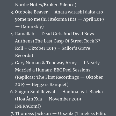
Nordic Notes/Broken Silence)
Otoboke Beaver — Anata watashi daita ato
yome no meshi (Itekoma Hits — April 2019
— Damnably)
Ramallah — Dead Girls And Dead Boys
Anthem (The Last Gasp Of Street Rock N‘
Roll – Oktober 2019 – Sailor’s Grave
Records)
Gary Numan & Tubeway Army — I Nearly
Married a Human: BBC Peel Sessions
(Replicas: The First Recordings — Oktober
2019 — Beggars Banquet)
Saigon Soul Revival — Haohoa feat. Blacka
(Họa Âm Xưa — November 2019 —
INFRACom!)
Thomass Jackson — Urszula (Timeless Edits