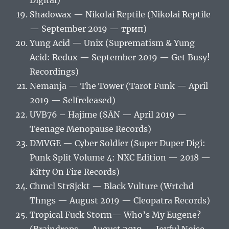
Digital)
Shadowax — Nikolai Reptile (Nikolai Reptile
— September 2019 — трип)
Yung Acid — Unix (Suprematism & Yung
Acid: Redux — September 2019 — Get Busy!
Recordings)
Nemanja — The Tower (Tarot Funk — April
2019 — Selfreleased)
UVB76 – Hajime (SĀN — April 2019 —
Teenage Menopause Records)
DMVGE — Cyber Soldier (Super Duper Digi:
Punk Split Volume 4: NXC Edition — 2018 —
Kitty On Fire Records)
Chmcl Str8jckt — Black Vulture (Wrtchd
Thngs — August 2019 — Cleopatra Records)
Tropical Fuck Storm‎— Who’s My Eugene?