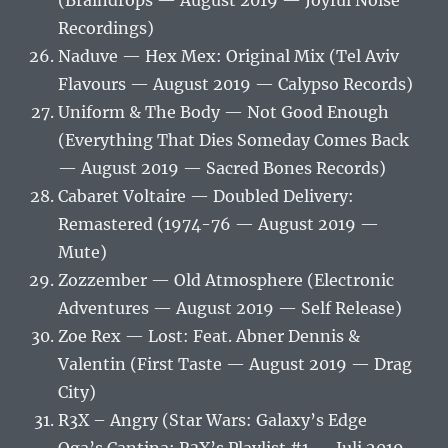
(Braindrops — August 2019 — Joyful Noise
Recordings)
Naduve — Hex Mex: Original Mix (Tel Aviv
Flavours — August 2019 — Calypso Records)
Uniform & The Body — Not Good Enough
(Everything That Dies Someday Comes Back
— August 2019 — Sacred Bones Records)
Cabaret Voltaire — Doubled Delivery:
Remastered (1974-76 — August 2019 —
Mute)
Zozzember — Old Atmosphere (Electronic
Adventures — August 2019 — Self Release)
Zoe Rex — Lost: Feat. Abner Dennis &
Valentin (First Taste — August 2019 — Drag
City)
R3X – Angry (Star Wars: Galaxy’s Edge