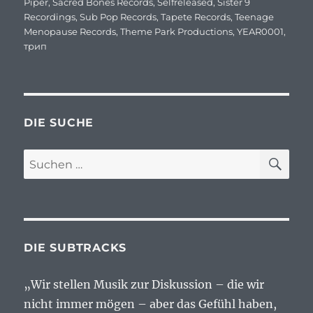
Piper
,
Sacred Bones Records
,
Selfreleased
,
Sister 9
Recordings
,
Sub Pop Records
,
Tapete Records
,
Teenage
Menopause Records
,
Theme Park Productions
,
YEAR0001
,
трип
DIE SUCHE
SU
Suchen
nach:
DIE SUBTRACKS
„Wir stellen Musik zur Diskussion – die wir
nicht immer mögen – aber das Gefühl haben,