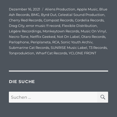
Veröffentlicht
Dezember 16, 2021
Schlagwörter
Aliens Production
,
Apple Music
,
Blue
am
Ash Records
,
BMG
,
Byrd Out
,
Celestial Sound Production
,
Cherry Red Records
,
Compost Records
,
Cordelia Records
,
Drag City
,
error music !!! record
,
Flexible Distribution
,
Légère Recordings
,
Monkeytown Records
,
Music On Vinyl
,
Necro-Tone
,
Netflix Geeked
,
Not On Label
,
Otaro Records
,
Parlophone
,
Periplaneta
,
RCA
,
Sonic Youth Archiv
,
Submarine Cat Records
,
SUNRISE Music Label
,
T3 Records
,
Tonproduktion
,
Wharf Cat Records
,
YCLONE FRONT
DIE SUCHE
SU
Suchen
nach: