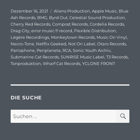
Veröffentlicht
Dezember 16, 2021
Schlagwörter
Aliens Production
,
Apple Music
,
Blue
am
Ash Records
,
BMG
,
Byrd Out
,
Celestial Sound Production
,
Cherry Red Records
,
Compost Records
,
Cordelia Records
,
Drag City
,
error music !!! record
,
Flexible Distribution
,
Légère Recordings
,
Monkeytown Records
,
Music On Vinyl
,
Necro-Tone
,
Netflix Geeked
,
Not On Label
,
Otaro Records
,
Parlophone
,
Periplaneta
,
RCA
,
Sonic Youth Archiv
,
Submarine Cat Records
,
SUNRISE Music Label
,
T3 Records
,
Tonproduktion
,
Wharf Cat Records
,
YCLONE FRONT
DIE SUCHE
SU
Suchen
nach: