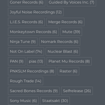
Goner Records
(6)
Guided By Voices Inc.
(7)
Joyful Noise Recordings
(12)
L.I.E.S. Records
(6)
Merge Records
(6)
Monkeytown Records
(6)
Mute
(39)
Ninja Tune
(9)
Nomark Records
(6)
Not On Label
(74)
Nuclear Blast
(6)
PAN
(9)
pias
(13)
Planet Mu Records
(8)
PNKSLM Recordings
(8)
Raster
(6)
Rough Trade
(14)
Sacred Bones Records
(9)
Selfrelease
(26)
Sony Music
(6)
Staatsakt
(30)