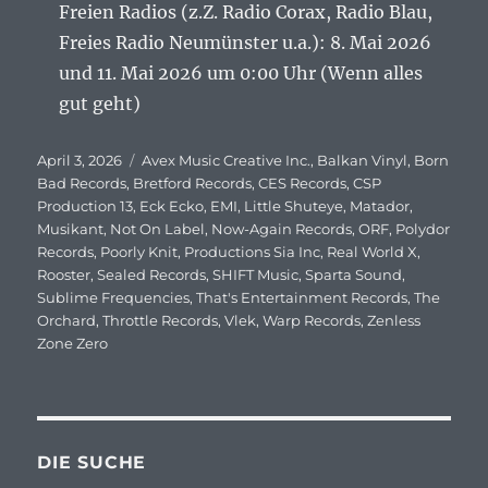
Freien Radios (z.Z. Radio Corax, Radio Blau,
Freies Radio Neumünster u.a.): 8. Mai 2026
und 11. Mai 2026 um 0:00 Uhr (Wenn alles
gut geht)
Veröffentlicht
April 3, 2026
Schlagwörter
Avex Music Creative Inc.
,
Balkan Vinyl
,
Born
am
Bad Records
,
Bretford Records
,
CES Records
,
CSP
Production 13
,
Eck Ecko
,
EMI
,
Little Shuteye
,
Matador
,
Musikant
,
Not On Label
,
Now-Again Records
,
ORF
,
Polydor
Records
,
Poorly Knit
,
Productions Sia Inc
,
Real World X
,
Rooster
,
Sealed Records
,
SHIFT Music
,
Sparta Sound
,
Sublime Frequencies
,
That's Entertainment Records
,
The
Orchard
,
Throttle Records
,
Vlek
,
Warp Records
,
Zenless
Zone Zero
DIE SUCHE