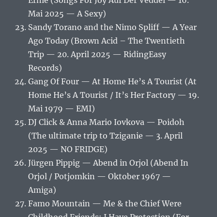
Ernie (Songs For Joy Auf Der Veddel — 16.
Mai 2025 — A Sexy)
Sandy Torano and the Nimo Spliff — A Year
Ago Today (Brown Acid – The Twentieth
Trip — 20. April 2025 — RidingEasy
Records)
Gang Of Four — At Home He’s A Tourist (At
Home He’s A Tourist / It’s Her Factory — 19.
Mai 1979 — EMI)
DJ Click & Anna Mario Iovkova — Poidoh
(The ultimate trip to Tziganie — 3. April
2025 — NO FRIDGE)
Jürgen Pippig — Abend in Orjol (Abend In
Orjol / Potjomkin — Oktober 1967 —
Amiga)
Famo Mountain — Me & the Chief Were