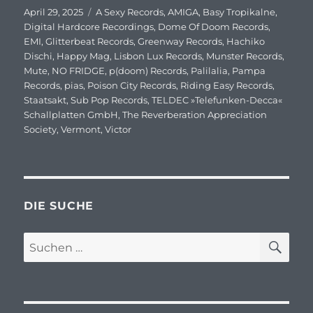
Veröffentlicht
April 29, 2025
Schlagwörter
A Sexy Records
,
AMIGA
,
Basy Tropikalne
,
am
Digital Hardcore Recordings
,
Dome Of Doom Records
,
EMI
,
Glitterbeat Records
,
Greenway Records
,
Hachiko
Dischi
,
Happy Mag
,
Lisbon Lux Records
,
Munster Records
,
Mute
,
NO FRIDGE
,
p(doom) Records
,
Palilalia
,
Pampa
Records
,
pias
,
Poison City Records
,
Riding Easy Records
,
Staatsakt
,
Sub Pop Records
,
TELDEC »Telefunken-Decca«
Schallplatten GmbH
,
The Reverberation Appreciation
Society
,
Vermont
,
Victor
DIE SUCHE
SU
Suchen
nach: