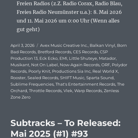
Freien Radios (z.Z. Radio Corax, Radio Blau,
Freies Radio Neumünster u.a.): 8. Mai 2026
und 11. Mai 2026 um 0:00 Uhr (Wenn alles
gut geht)
Veröffentlicht
April 3, 2026
Schlagwörter
Avex Music Creative Inc.
,
Balkan Vinyl
,
Born
am
Bad Records
,
Bretford Records
,
CES Records
,
CSP
Production 13
,
Eck Ecko
,
EMI
,
Little Shuteye
,
Matador
,
Musikant
,
Not On Label
,
Now-Again Records
,
ORF
,
Polydor
Records
,
Poorly Knit
,
Productions Sia Inc
,
Real World X
,
Rooster
,
Sealed Records
,
SHIFT Music
,
Sparta Sound
,
Sublime Frequencies
,
That's Entertainment Records
,
The
Orchard
,
Throttle Records
,
Vlek
,
Warp Records
,
Zenless
Zone Zero
Subtracks – To Released:
Mai 2025 (#1) #93