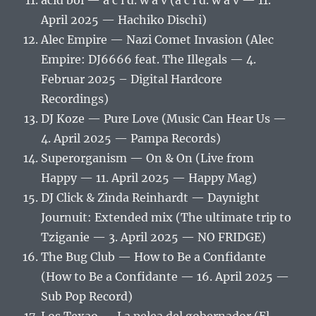
acid boi — a c i d. w a v (a c i d. w a v — 11.
April 2025 — Hachiko Dischi)
Alec Empire — Nazi Comet Invasion (Alec
Empire: DJ6666 feat. The Illegals — 4.
Februar 2025 – Digital Hardcore
Recordings)
DJ Koze — Pure Love (Music Can Hear Us —
4. April 2025 — Pampa Records)
Superorganism — On & On (Live from
Happy — 11. April 2025 — Happy Mag)
DJ Click & Zinda Reinhardt — Daynight
Journuit: Extended mix (The ultimate trip to
Tziganie — 3. April 2025 — NO FRIDGE)
The Bug Club — How to Be a Confidante
(How to Be a Confidante — 16. April 2025 —
Sub Pop Record)