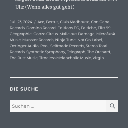
Uhr (Wenn alles gut geht)
Veröffentlicht
Juli 23, 2024
Schlagwörter
Ace
,
Bertus
,
Club Madhouse
,
Con Gana
am
Records
,
Domino Record
,
Editions EG
,
Faitiche
,
Flirt 99
,
Géographie
,
Gonzo Circus
,
Malicious Damage
,
Microfunk
Music
,
Munster Records
,
Ninja Tune
,
Not On Label
,
Oetinger Audio
,
Pool
,
Selfmade Records
,
Stereo Total
Records
,
Synthetic Symphony
,
Telegraph
,
The Orchard
,
The Rust Music
,
Timeless Melancholic Music
,
Virgin
DIE SUCHE
SU
Suchen
nach: