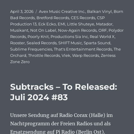
Veröffentlicht
April 3, 2026
Schlagwörter
Avex Music Creative Inc.
,
Balkan Vinyl
,
Born
am
Bad Records
,
Bretford Records
,
CES Records
,
CSP
Production 13
,
Eck Ecko
,
EMI
,
Little Shuteye
,
Matador
,
Musikant
,
Not On Label
,
Now-Again Records
,
ORF
,
Polydor
Records
,
Poorly Knit
,
Productions Sia Inc
,
Real World X
,
Rooster
,
Sealed Records
,
SHIFT Music
,
Sparta Sound
,
Sublime Frequencies
,
That's Entertainment Records
,
The
Orchard
,
Throttle Records
,
Vlek
,
Warp Records
,
Zenless
Zone Zero
Subtracks – To Released:
Juli 2024 #83
Unsere Sendung auf Radio Corax (Halle) im
Nachtprogramm der Freien Radios und als
Ersatzsendung auf Pi Radio (Berlin Ost).