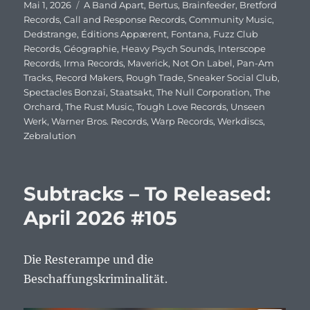
Veröffentlicht
Mai 1, 2026
Schlagwörter
A Band Apart
,
Bertus
,
Brainfeeder
,
Bretford
am
Records
,
Call and Response Records
,
Community Music
,
Dedstrange
,
Éditions Appærent
,
Fontana
,
Fuzz Club
Records
,
Géographie
,
Heavy Psych Sounds
,
Interscope
Records
,
Irma Records
,
Maverick
,
Not On Label
,
Pan-Am
Tracks
,
Record Makers
,
Rough Trade
,
Sneaker Social Club
,
Spectacles Bonzaï
,
Staatsakt
,
The Null Corporation
,
The
Orchard
,
The Rust Music
,
Tough Love Records
,
Unseen
Werk
,
Warner Bros. Records
,
Warp Records
,
Werkdiscs
,
Zebralution
Subtracks – To Released:
April 2026 #105
Die Resterampe und die
Beschaffungskriminalität.