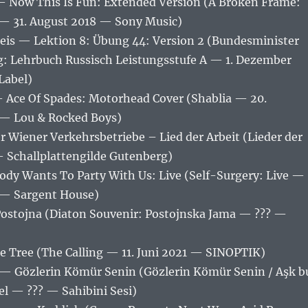
Now This Is Fun: Extended Version (A Broken Frame:
 — 31. August 2018 — Sony Music)
eis — Lektion 8: Übung 44: Version 2 (Bundesminister
g: Lehrbuch Russisch Leistungsstufe A — 1. Dezember
Label)
Ace Of Spades: Motorhead Cover (Shablia — 20.
— Lou & Rocked Boys)
r Wiener Verkehrsbetriebe – Lied der Arbeit (Lieder der
— Schallplattengilde Gutenberg)
ody Wants To Party With Us: Live (Self-Surgery: Live —
 — Sargent House)
Postojna (Diaton Souvenir: Postojnska Jama — ??? —
e Tree (The Calling — 11. Juni 2021 — SINOPTIK)
 — Gözlerin Kömür Senin (Gözlerin Kömür Senin / Aşk b
el — ??? — Sahibini Sesi)