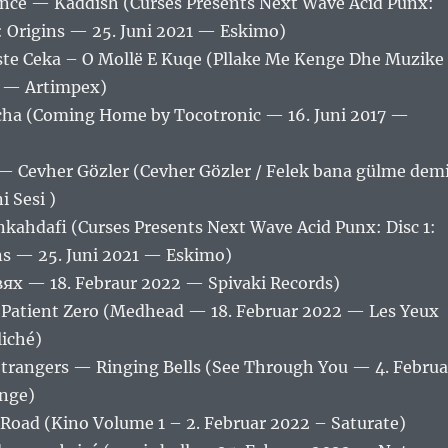
nce — Kaddish (Curses Presents Next Wave Acid Punx:
1: Origins — 25. Juni 2021 — Eskimo)
yste Ceka – O Mollë E Kuqe (Pllake Me Kenge Dhe Muzike
? — Artimpex)
ha (Coming Home by Tocotronic — 16. Juni 2017 —
 Cevher Gözler (Cevher Gözler / Felek bana gülme dem
 Sesi )
kahdafi (Curses Presents Next Wave Acid Punx: Disc 1:
ins — 25. Juni 2021 — Eskimo)
х — 18. Febraur 2022 — Spivaki Records)
 Patient Zero (Medhead — 18. Februar 2022 — Les Yeux
liché)
 Strangers — Ringing Bells (See Through You — 4. Februa
nge)
Road (Kino Volume 1 – 2. Februar 2022 – Saturate)