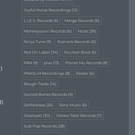
Joyful Noise Recordings
(12)
L.I.E.S. Records
(6)
Merge Records
(6)
Monkeytown Records
(6)
Mute
(39)
Ninja Tune
(9)
Nomark Records
(6)
Not On Label
(74)
Nuclear Blast
(6)
PAN
(9)
pias
(13)
Planet Mu Records
(8)
)
PNKSLM Recordings
(8)
Raster
(6)
Rough Trade
(14)
Sacred Bones Records
(9)
l)
Selfrelease
(26)
Sony Music
(6)
Staatsakt
(30)
Stereo Total Records
(7)
Sub Pop Records
(28)