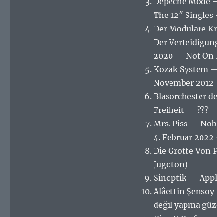
Depeche Mode — 
The 12″ Singles
Der Modulare Kr
Der Verteidigun
2020 — Not On 
Kozak System — 
November 2012 
Blasorchester de
Freiheit — ??? 
Mrs. Piss — Nob
4. Februar 2022
Die Grotte Von 
Jugoton)
Sinoptik — Appl
Alâettin Şensoy
değil yapma güz