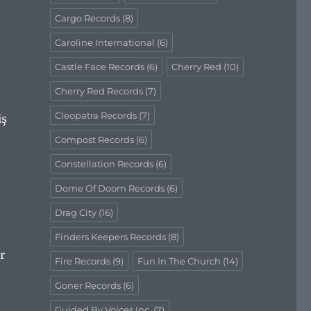
Cargo Records
(8)
Caroline International
(6)
Castle Face Records
(6)
Cherry Red
(10)
Cherry Red Records
(7)
Cleopatra Records
(7)
iş
Compost Records
(6)
Constellation Records
(6)
Dome Of Doom Records
(6)
Drag City
(16)
Finders Keepers Records
(8)
r
Fire Records
(9)
Fun In The Church
(14)
Goner Records
(6)
Guided By Voices Inc.
(7)