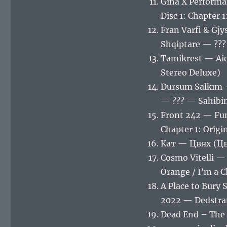
Gina X Performa
Disc 1: Chapter 
Fran Varfi & Gj
Shqiptare — ??
Tamikrest — Aic
Stereo Deluxe)
Dursum Salkım —
— ??? — Sahibini
Front 242 — Fun
Chapter 1: Orig
Кат — Цвях (Цвя
Cosmo Vitelli —
Orange / I’m a C
A Place to Bury
2022 — Dedstra
Dead End – The 