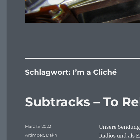
Schlagwort:
I’m a Cliché
Subtracks – To Re
Veröffentlicht
März 15, 2022
Unsere Sendung 
am
Schlagwörter
Artimpex
,
Dakh
Radios und als E