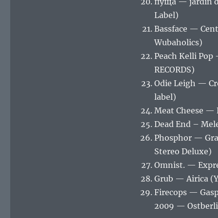
пуща — jardin de
Label)
Bassface — Cent
Wubaholics)
Peach Kelli Pop
RECORDS)
Odie Leigh — Cr
label)
Meat Cheese — F
Dead End – Mele
Phosphor — Gra
Stereo Deluxe)
Omnist. — Expre
Grub — Airica (
Firecops — Gasp
2009 — Ostberli