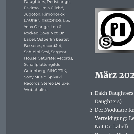
Daughters
,
Dedstrange
,
Eskimo
,
I'm a Cliché
,
Jugoton
,
KimonoFox
,
LAUREN RECORDS
,
Les
Yeux Orange
,
Lou &
Rocked Boys
,
Not On
Label
,
Ostberlin beatet
Besseres
,
recordJet
,
Sahibini Sesi
,
Sargent
House
,
Saturate! Records
,
Schallplattengilde
Gutenberg
,
SINOPTIK
,
März 20
Sony Music
,
Spivaki
Records
,
Stereo Deluxe
,
Wubaholics
Dakh Daughters 
Daughters)
Der Modulare Kr
Verteidigung: L
Not On Label)