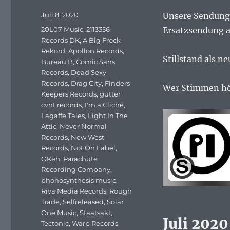
Veröffentlicht
Juli 8, 2020
Unsere Sendung a
am
Schlagwörter
20L07 Music
,
2113356
Ersatzsendung au
Records DK
,
A Big Frock
Rekord
,
Apollon Records
,
Stillstand als n
Bureau B
,
Comic Sans
Records
,
Dead Sexy
Records
,
Drag City
,
Finders
Wer Stimmen hör
Keepers Records
,
gutter
cvnt records
,
I'm a Cliché
,
Lagaffe Tales
,
Light In The
Attic
,
Never Normal
Records
,
New West
Records
,
Not On Label
,
OKeh
,
Parachute
Recording Company
,
phonosynthesis music
,
Riva Media Records
,
Rough
Trade
,
Selfreleased
,
Solar
One Music
,
Staatsakt
,
Juli 2020
Tectonic
,
Warp Records
,