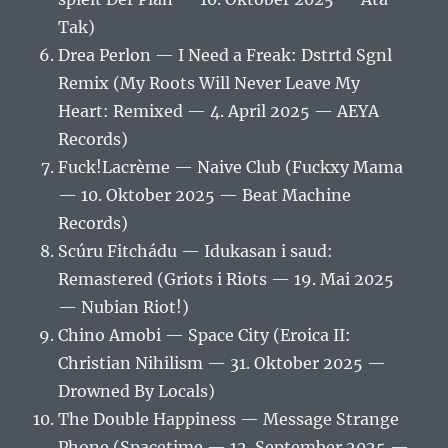
Tak)
Drea Perlon — I Need a Freak: Dstrtd Sgnl
Remix (My Roots Will Never Leave My
Heart: Remixed — 4. April 2025 — AEYA
Records)
Fuck!Lacrème — Naive Club (Fuckxy Mama
— 10. Oktober 2025 — Beat Machine
Records)
Scúru Fitchádu — Idukasan i saud:
Remastered (Griots i Riots — 19. Mai 2025
— Nubian Riot!)
Chino Amobi — Space City (Eroica II:
Christian Nihilism — 31. Oktober 2025 —
Drowned By Locals)
The Double Happiness — Message Strange
Phone (Spacetime — 12. September 2025 —