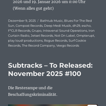
2026 und 19. Januar 2026 um 0:00 Uhr
(Wenn alles gut geht)
Veröffentlicht
Dezember 9, 2025
Schlagwörter
Bathtub Music
,
Blues For The Red
am
Sun
,
Compost Records
,
Deep Medi Musik
,
dh29
,
escho
,
F*CLR Records
,
Grupo
,
Intravenal Sound Operations
,
Iron
Curtain Radio
,
Jetset Records
,
Not On Label
,
Ompterupt
,
play loud! productions
,
Rogue Records
,
Surf Cookie
Records
,
The Record Company
,
Veego Records
Subtracks – To Released:
November 2025 #100
Die Resterampe und die
Beschaffungskriminalität.