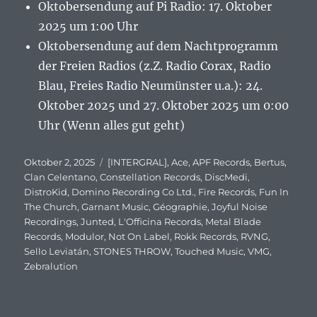
Oktobersendung auf Pi Radio: 17. Oktober
2025 um 1:00 Uhr
Oktobersendung auf dem Nachtprogramm
der Freien Radios (z.Z. Radio Corax, Radio
Blau, Freies Radio Neumünster u.a.): 24.
Oktober 2025 und 27. Oktober 2025 um 0:00
Uhr (Wenn alles gut geht)
Veröffentlicht
Oktober 2, 2025
Schlagwörter
[INTERGRAL]
,
Ace
,
APF Records
,
Bertus
,
am
Clan Celentano
,
Constellation Records
,
DiscMedi
,
DistroKid
,
Domino Recording Co Ltd.
,
Fire Records
,
Fun In
The Church
,
Garnant Music
,
Géographie
,
Joyful Noise
Recordings
,
Junted
,
L'Officina Records
,
Metal Blade
Records
,
Modulor
,
Not On Label
,
Rokk Records
,
RVNG
,
Sello Leviatán
,
STONES THROW
,
Touched Music
,
VMG
,
Zebralution