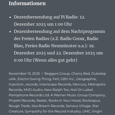
Informationen
Dezembersendung auf Pi Radio: 12.
Dezember 2025 um 1:00 Uhr
Dezembersendung auf dem Nachtprogramm
der Freien Radios (z.Z. Radio Corax, Radio
Blau, Freies Radio Neumünster u.a.): 19.
Dezember 2025 und 22. Dezember 2025 um
0:00 Uhr (Wenn alles gut geht)
Veröffentlicht
November 13, 2025
Schlagwörter
Beggars Group
,
Cherry Red
,
Dubstep
am
uNk
,
Electro Swing Thing
,
Felt
,
GBV Inc.
,
Géographie
,
Injection_records
,
Interscope Records
,
Mercury
,
Metropolis
Records
,
MVD Audio
,
New Ralph Too
,
Not On Label
,
Parlophone Records Ltd. A Warner Music Group Company
,
Projekt Records
,
Raster
,
Rocks In Your Head
,
Rocktopus
,
Rough Trade
,
Sea Bream Records
,
Senaca Village
,
Star
Creature
,
Sympathy for the Record Industry
,
UMC
,
Virgin