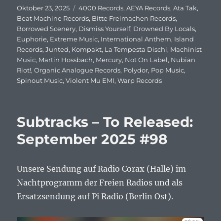
Veröffentlicht
Oktober 23, 2025
Schlagwörter
4000 Records
,
AEYA Records
,
Ata Tak
,
am
Beat Machine Records
,
Bitte Freimachen Records
,
Borrowed Scenery
,
Dismiss Yourself
,
Drowned By Locals
,
Euphorie
,
Extreme Music
,
International Anthem
,
Island
Records
,
Junted
,
Kompakt
,
La Tempesta Dischi
,
Machinist
Music
,
Martin Hossbach
,
Mercury
,
Not On Label
,
Nubian
Riot!
,
Organic Analogue Records
,
Polydor
,
Pop Music
,
Spinout Music
,
Violent Mu EMI
,
Warp Records
Subtracks – To Released:
September 2025 #98
Unsere Sendung auf Radio Corax (Halle) im
Nachtprogramm der Freien Radios und als
Ersatzsendung auf Pi Radio (Berlin Ost).