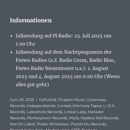
Informationen
Julisendung auf Pi Radio: 25. Juli 2025 um
1:00 Uhr
Julisendung auf dem Nachtprogramm der
Freien Radios (z.Z. Radio Corax, Radio Blau,
Freies Radio Neumünster u.a.): 1. August
2025 und 4. August 2025 um 0:00 Uhr (Wenn
alles gut geht)
Veröffentlicht
Juni 29, 2025
Schlagwörter
Celluloid
,
Chapter Music
,
Greenway
am
Records
,
independiente
,
Junted
,
Kikimora Tapes
,
L.I.E.S.
Records
,
Lakeshore Records
,
Linear Labs
,
Matador
Records
,
Monkeytown Records
,
Mute
,
Mystery Kid Records
,
Not On Label
,
Pieter Winkelaar
,
Planet Mu Records
,