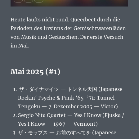
Heute läufts nicht rund. Queerbeet durch die
Perioden des Irrsinns der Gemischtwarenläden
von Musik und Geräuschen. Der erste Versuch
im Mai.
Mai 2025 (#1)
ザ・ダイナマイツ — トンネル天国 (Japanese
Rockin‘ Psyche & Punk ’65-’71: Tunnel
Tengoku — 7. Dezember 2005 — Victor)
Sergio Nita Quartet — Yes I Know (Fjuska /
Yes I Know — 1967 — Vermont)
ザ・モップス — お前のすべてを (Japanese