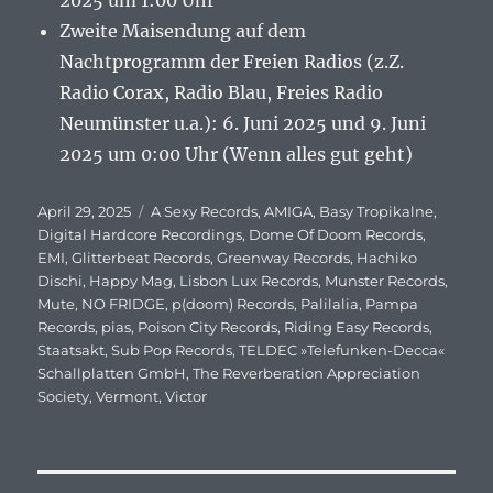
2025 um 1:00 Uhr
Zweite Maisendung auf dem
Nachtprogramm der Freien Radios (z.Z.
Radio Corax, Radio Blau, Freies Radio
Neumünster u.a.): 6. Juni 2025 und 9. Juni
2025 um 0:00 Uhr (Wenn alles gut geht)
Veröffentlicht
April 29, 2025
Schlagwörter
A Sexy Records
,
AMIGA
,
Basy Tropikalne
,
am
Digital Hardcore Recordings
,
Dome Of Doom Records
,
EMI
,
Glitterbeat Records
,
Greenway Records
,
Hachiko
Dischi
,
Happy Mag
,
Lisbon Lux Records
,
Munster Records
,
Mute
,
NO FRIDGE
,
p(doom) Records
,
Palilalia
,
Pampa
Records
,
pias
,
Poison City Records
,
Riding Easy Records
,
Staatsakt
,
Sub Pop Records
,
TELDEC »Telefunken-Decca«
Schallplatten GmbH
,
The Reverberation Appreciation
Society
,
Vermont
,
Victor