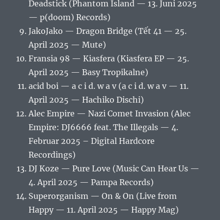
Deadstick (Phantom Island — 13. Juni 2025
— p(doom) Records)
JakoJako — Dragon Bridge (Tết 41 — 25.
April 2025 — Mute)
Fransia 98 — Kiasfera (Kiasfera EP — 25.
April 2025 — Basy Tropikalne)
acid boi — a c i d. w a v (a c i d. w a v — 11.
April 2025 — Hachiko Dischi)
Alec Empire — Nazi Comet Invasion (Alec
Empire: DJ6666 feat. The Illegals — 4.
Februar 2025 – Digital Hardcore
Recordings)
DJ Koze — Pure Love (Music Can Hear Us —
4. April 2025 — Pampa Records)
Superorganism — On & On (Live from
Happy — 11. April 2025 — Happy Mag)