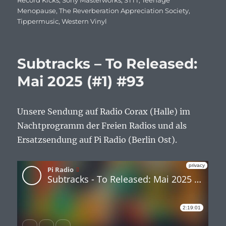
Record Kicks
,
Sony Masterworks
,
STTT
,
Teenage
Menopause
,
The Reverberation Appreciation Society
,
Tippermusic
,
Western Vinyl
Subtracks – To Released:
Mai 2025 (#1) #93
Unsere Sendung auf Radio Corax (Halle) im
Nachtprogramm der Freien Radios und als
Ersatzsendung auf Pi Radio (Berlin Ost).