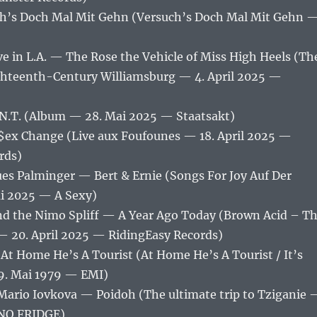
h’s Doch Mal Mit Gehn (Versuch’s Doch Mal Mit Gehn 
)
e in L.A. — The Rose the Vehicle of Miss High Heels (Th
hteenth-Century Williamsburg — 4. April 2025 —
.T. (Album — 28. Mai 2025 — Staatsakt)
ex Change (Live aux Foufounes — 18. April 2025 —
rds)
ues Palminger — Bert & Ernie (Songs For Joy Auf Der
i 2025 — A Sexy)
d the Nimo Spliff — A Year Ago Today (Brown Acid – T
— 20. April 2025 — RidingEasy Records)
At Home He’s A Tourist (At Home He’s A Tourist / It’s
9. Mai 1979 — EMI)
 Mario Iovkova — Poidoh (The ultimate trip to Tziganie 
 NO FRIDGE)