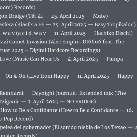
doom) Records)
on Bridge (Tết 41 — 25. April 2025 — Mute)
asfera (Kiasfera EP — 25. April 2025 — Basy Tropikalne)
d. w a v (a c i d. w a v — 11. April 2025 — Hachiko Dischi)
azi Comet Invasion (Alec Empire: DJ6666 feat. The
bruar 2025 – Digital Hardcore Recordings)
Love (Music Can Hear Us — 4. April 2025 — Pampa
 On & On (Live from Happy — 11. April 2025 — Happy
a Reinhardt — Daynight Journuit: Extended mix (The
o Tziganie — 3. April 2025 — NO FRIDGE)
How to Be a Confidante (How to Be a Confidante — 16.
b Pop Record)
pelea del gobernador (El sonido niebla de Los Texao — 2
nster Records)