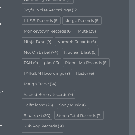
—
Joyful Noise Recordings
(12)
L.I.E.S. Records
(6)
Merge Records
(6)
e
Monkeytown Records
(6)
Mute
(39)
Ninja Tune
(9)
Nomark Records
(6)
Not On Label
(74)
Nuclear Blast
(6)
PAN
(9)
pias
(13)
Planet Mu Records
(8)
PNKSLM Recordings
(8)
Raster
(6)
Rough Trade
(14)
he
Sacred Bones Records
(9)
Selfrelease
(26)
Sony Music
(6)
Staatsakt
(30)
Stereo Total Records
(7)
—
Sub Pop Records
(28)