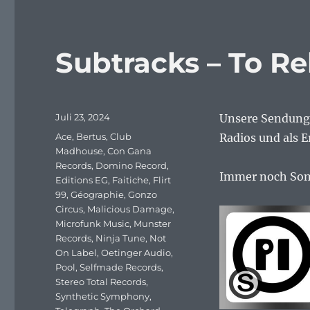
Subtracks – To Re
Veröffentlicht
Juli 23, 2024
Unsere Sendung 
am
Schlagwörter
Ace
,
Bertus
,
Club
Radios und als E
Madhouse
,
Con Gana
Records
,
Domino Record
,
Immer noch So
Editions EG
,
Faitiche
,
Flirt
99
,
Géographie
,
Gonzo
Circus
,
Malicious Damage
,
Microfunk Music
,
Munster
Records
,
Ninja Tune
,
Not
On Label
,
Oetinger Audio
,
Pool
,
Selfmade Records
,
Stereo Total Records
,
Synthetic Symphony
,