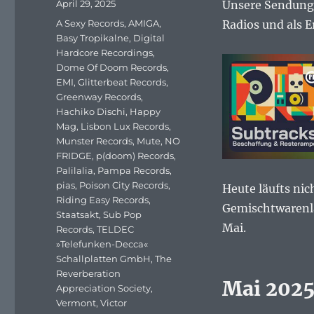
Veröffentlicht
April 29, 2025
Unsere Sendung 
am
Schlagwörter
A Sexy Records
,
AMIGA
,
Radios und als E
Basy Tropikalne
,
Digital
Hardcore Recordings
,
Dome Of Doom Records
,
EMI
,
Glitterbeat Records
,
Greenway Records
,
Hachiko Dischi
,
Happy
Mag
,
Lisbon Lux Records
,
Munster Records
,
Mute
,
NO
FRIDGE
,
p(doom) Records
,
Palilalia
,
Pampa Records
,
pias
,
Poison City Records
,
Heute läufts nic
Riding Easy Records
,
Gemischtwarenlä
Staatsakt
,
Sub Pop
Mai.
Records
,
TELDEC
»Telefunken-Decca«
Schallplatten GmbH
,
The
Reverberation
Mai 2025
Appreciation Society
,
Vermont
,
Victor