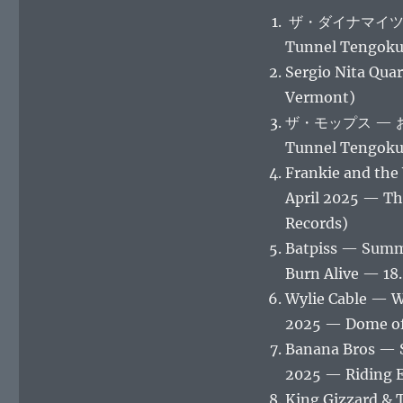
ザ・ダイナマイツ — ト
Tunnel Tengoku
Sergio Nita Qua
Vermont)
ザ・モップス — お前のす
Tunnel Tengoku
Frankie and the
April 2025 — Th
Records)
Batpiss — Summe
Burn Alive — 18.
Wylie Cable — W
2025 — Dome of
Banana Bros — S
2025 — Riding E
King Gizzard & 