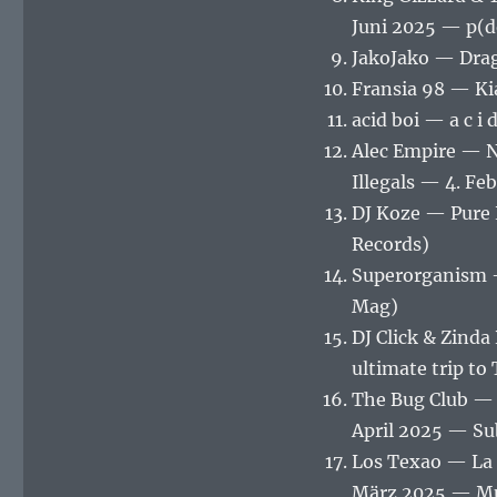
Juni 2025 — p(
JakoJako — Drag
Fransia 98 — Ki
acid boi — a c i 
Alec Empire — N
Illegals — 4. Fe
DJ Koze — Pure 
Records)
Superorganism —
Mag)
DJ Click & Zind
ultimate trip t
The Bug Club — 
April 2025 — Su
Los Texao — La 
März 2025 — Mu