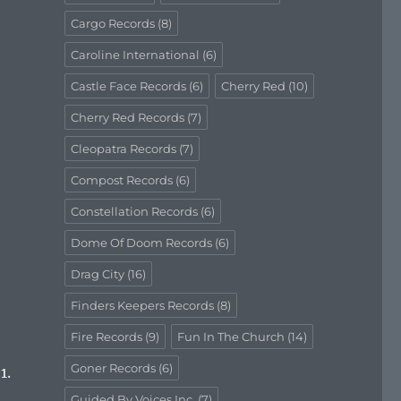
Cargo Records
(8)
Caroline International
(6)
Castle Face Records
(6)
Cherry Red
(10)
Cherry Red Records
(7)
Cleopatra Records
(7)
Compost Records
(6)
Constellation Records
(6)
Dome Of Doom Records
(6)
Drag City
(16)
Finders Keepers Records
(8)
Fire Records
(9)
Fun In The Church
(14)
Goner Records
(6)
1.
Guided By Voices Inc.
(7)