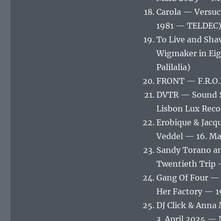
Carola — Versuc
1981 — TELDEC
To Live and Shav
Wigmaker in Eig
Palilalia)
FRONT — F.R.O.N
DVTR — Sound $
Lisbon Lux Reco
Erobique & Jacq
Veddel — 16. Ma
Sandy Torano an
Twentieth Trip 
Gang Of Four — 
Her Factory — 1
DJ Click & Anna
3. April 2025 —