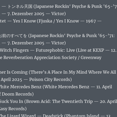
ンネル天国 (Japanese Rockin‘ Psyche & Punk ’65-’7
 — 7. Dezember 2005 — Victor)
rtet — Yes I Know (Fjuska / Yes I Know — 1967 —
べてを (Japanese Rockin‘ Psyche & Punk ’65-’71:
 — 7. Dezember 2005 — Victor)
 Witch Fingers — Futurephobic: Live (Live at KEXP — 12.
e Reverberation Appreciation Society / Greenway
r Is Coming (There’s A Place In My Mind Where We All
 April 2025 — Poison City Records)
hite Mercedes Benz (White Mercedes Benz — 11. April
 Doom Records)
uck You In (Brown Acid: The Twentieth Trip — 20. April
asy Records)
The Lizard Wizard — Deadstick (Phantom Island — 13.